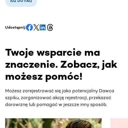
IDŹ DO FAQ
Udostępnij:
Twoje wsparcie ma
znaczenie. Zobacz, jak
możesz pomóc!
Możesz zarejestrować się jako potencjalny Dawca
szpiku, zorganizować akcję rejestracji, przekazać
darowiznę lub pomagać w jeszcze inny sposób.
Ta sekcja zawiera treści przewijane w poziomie. Użyj kl