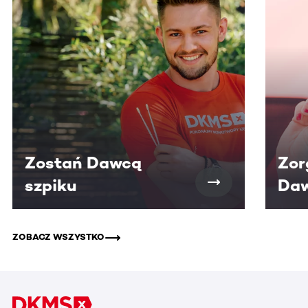
Zostań Dawcą
Zor
szpiku
Daw
ZOBACZ WSZYSTKO