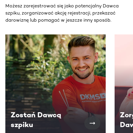
Możesz zarejestrować się jako potencjalny Dawca
szpiku, zorganizować akcję rejestracji, przekazać
darowiznę lub pomagać w jeszcze inny sposób.
Ta sekcja zawiera treści przewijane w poziomie. Użyj kl
Zostań Dawcą
Zor
szpiku
Daw