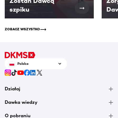
Zostań Dawcą
Zor
szpiku
Daw
ZOBACZ WSZYSTKO
Polska
Działaj
Dawka wiedzy
O pobraniu