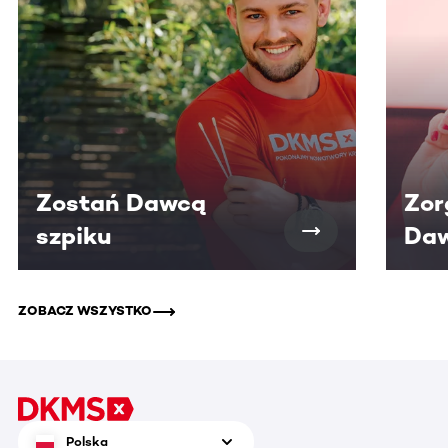
Zostań Dawcą
Zor
szpiku
Daw
ZOBACZ WSZYSTKO
Polska