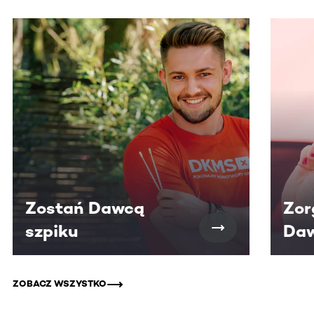
Ta sekcja zawiera treści przewijane w poziomie. Użyj kl
Zostań Dawcą
Zor
szpiku
Daw
ZOBACZ WSZYSTKO