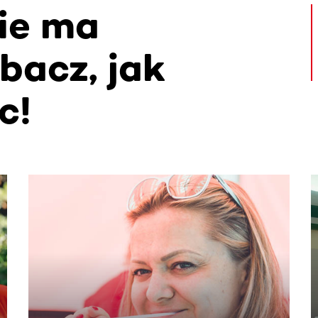
ie ma
bacz, jak
c!
. Użyj klawisza Tab lub przesuń palcem, aby zobaczyć więce