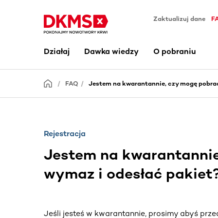
Zaktualizuj dane
F
Działaj
Dawka wiedzy
O pobraniu
FAQ
Jestem na kwarantannie, czy mogę pobrać
Rejestracja
Jestem na kwarantannie
wymaz i odesłać pakiet
Jeśli jesteś w kwarantannie, prosimy abyś prz