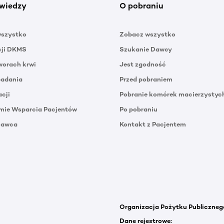
wiedzy
O pobraniu
wszystko
Zobacz wszystko
cji DKMS
Szukanie Dawcy
orach krwi
Jest zgodność
badania
Przed pobraniem
acji
Pobranie komórek macierzystyc
mie Wsparcia Pacjentów
Po pobraniu
Dawca
Kontakt z Pacjentem
Organizacja Pożytku Publiczneg
Dane rejestrowe: