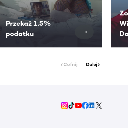
Zo
Przekaż 1,5%
Wi
podatku
Da
Cofnij
Dalej