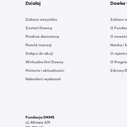
Działaj
Dawka 
Zobacz wszystko
Zobacz 
Zostań Dawcą
O Funda
Przekaż darowiznę
O nowotw
Pomóż inaczej
Nauka i 
Dołącz do akcji
O rejestr
Wirtualne Dni Dawcy
O Progra
Historie i aktualności
Zdrowy 
Kalendarz wydarzeń
Fundacja DKMS
ul. Altowa 6/9