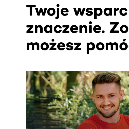
Twoje wsparc
znaczenie. Zo
możesz pomó
Ta sekcja zawiera treści przewijane w poziomie