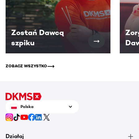
Zostań Dawcą
Zor
szpiku
Daw
ZOBACZ WSZYSTKO
Polska
Działaj