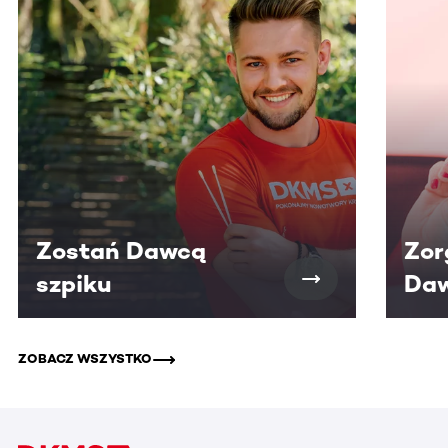
Zostań Dawcą
Zor
szpiku
Daw
ZOBACZ WSZYSTKO