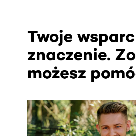
Twoje wsparc
znaczenie. Zo
możesz pomó
Ta sekcja zawiera treści przewijane w poziomie