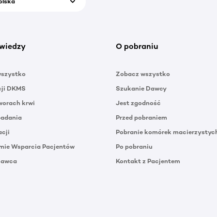
olska
wiedzy
O pobraniu
wszystko
Zobacz wszystko
cji DKMS
Szukanie Dawcy
orach krwi
Jest zgodność
badania
Przed pobraniem
acji
Pobranie komórek macierzystyc
mie Wsparcia Pacjentów
Po pobraniu
Dawca
Kontakt z Pacjentem