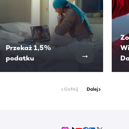
Zo
Przekaż 1,5%
Wi
podatku
Da
Cofnij
Dalej