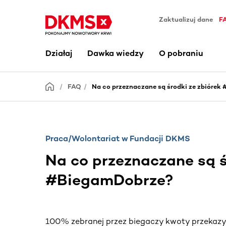
Zaktualizuj dane
F
Działaj
Dawka wiedzy
O pobraniu
FAQ
Na co przeznaczane są środki ze zbiórek
Praca/Wolontariat w Fundacji DKMS
Na co przeznaczane są ś
#BiegamDobrze?
100% zebranej przez biegaczy kwoty przekazy