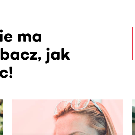
ie ma
bacz, jak
c!
. Użyj klawisza Tab lub przesuń palcem, aby zobaczyć więce