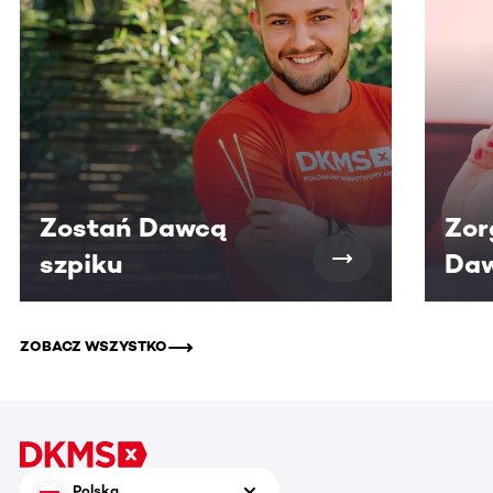
Zostań Dawcą
Zor
szpiku
Daw
ZOBACZ WSZYSTKO
Polska