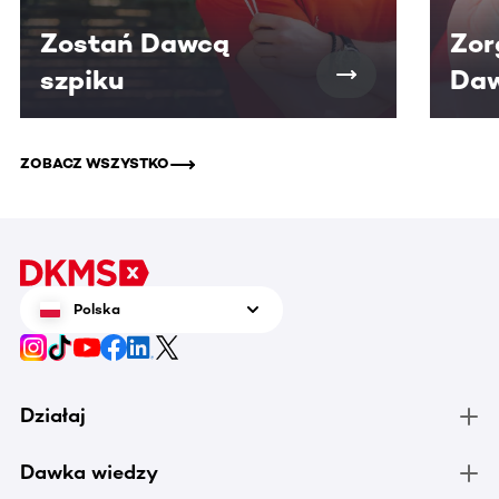
Zostań Dawcą
Zor
szpiku
Daw
ZOBACZ WSZYSTKO
Polska
Działaj
Dawka wiedzy