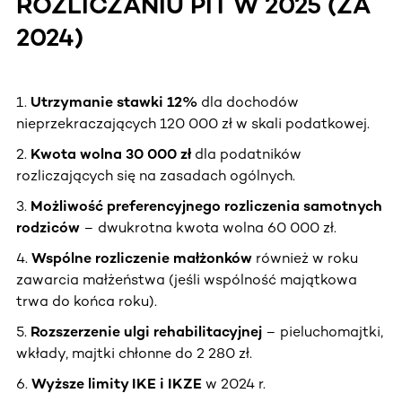
ROZLICZANIU PIT W 2025 (ZA
2024)
1.
Utrzymanie stawki 12%
dla dochodów
nieprzekraczających 120 000 zł w skali podatkowej.
2.
Kwota wolna 30 000 zł
dla podatników
rozliczających się na zasadach ogólnych.
3.
Możliwość preferencyjnego rozliczenia samotnych
rodziców
– dwukrotna kwota wolna 60 000 zł.
4.
Wspólne rozliczenie małżonków
również w roku
zawarcia małżeństwa (jeśli wspólność majątkowa
trwa do końca roku).
5.
Rozszerzenie ulgi rehabilitacyjnej
– pieluchomajtki,
wkłady, majtki chłonne do 2 280 zł.
6.
Wyższe limity IKE i IKZE
w 2024 r.