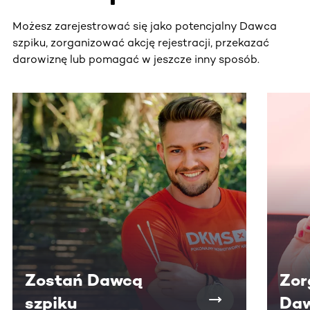
Możesz zarejestrować się jako potencjalny Dawca
szpiku, zorganizować akcję rejestracji, przekazać
darowiznę lub pomagać w jeszcze inny sposób.
Ta sekcja zawiera treści przewijane w poziomie. Użyj kl
Zostań Dawcą
Zor
szpiku
Daw