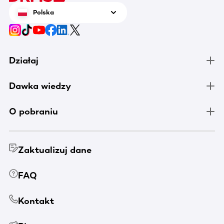
Czy Dawca ma wpływ na wybór metody
stanowi
Polska
pobrania?
zdrowia
Działaj
Dawka wiedzy
O pobraniu
Zaktualizuj dane
FAQ
Kontakt