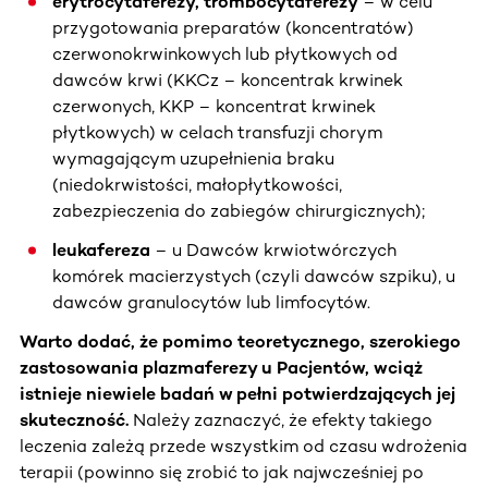
erytrocytaferezy, trombocytaferezy
– w celu
przygotowania preparatów (koncentratów)
czerwonokrwinkowych lub płytkowych od
dawców krwi (KKCz – koncentrak krwinek
czerwonych, KKP – koncentrat krwinek
płytkowych) w celach transfuzji chorym
wymagającym uzupełnienia braku
(niedokrwistości, małopłytkowości,
zabezpieczenia do zabiegów chirurgicznych);
leukafereza
– u Dawców krwiotwórczych
komórek macierzystych (czyli dawców szpiku), u
dawców granulocytów lub limfocytów.
Warto dodać, że pomimo teoretycznego, szerokiego
zastosowania plazmaferezy u Pacjentów, wciąż
istnieje niewiele badań w pełni potwierdzających jej
skuteczność.
Należy zaznaczyć, że efekty takiego
leczenia zależą przede wszystkim od czasu wdrożenia
terapii (powinno się zrobić to jak najwcześniej po