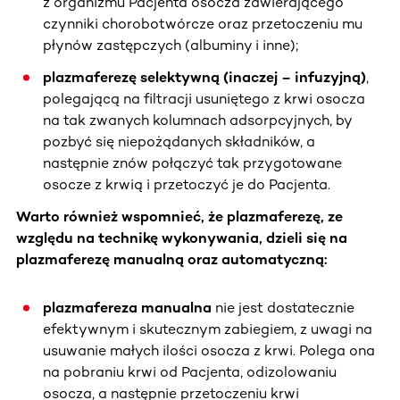
z organizmu Pacjenta osocza zawierającego
czynniki chorobotwórcze oraz przetoczeniu mu
płynów zastępczych (albuminy i inne);
plazmaferezę selektywną (inaczej – infuzyjną)
,
polegającą na filtracji usuniętego z krwi osocza
na tak zwanych kolumnach adsorpcyjnych, by
pozbyć się niepożądanych składników, a
następnie znów połączyć tak przygotowane
osocze z krwią i przetoczyć je do Pacjenta.
Warto również wspomnieć, że plazmaferezę, ze
względu na technikę wykonywania, dzieli się na
plazmaferezę manualną oraz automatyczną:
plazmafereza manualna
nie jest dostatecznie
efektywnym i skutecznym zabiegiem, z uwagi na
usuwanie małych ilości osocza z krwi. Polega ona
na pobraniu krwi od Pacjenta, odizolowaniu
osocza, a następnie przetoczeniu krwi