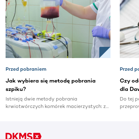
Ta sekcja zawiera treści przewijane w poziomie. Użyj kl
Przed pobraniem
Przed p
Jak wybiera się metodę pobrania
Czy od
szpiku?
dla Da
Istnieją dwie metody pobrania
Do tej 
krwiotwórczych komórek macierzystych: z
przepr
krwi obwodowej (90 %) oraz z talerza kości
milion 
biodrowej (10 %). Kto decyduje o tym, jaką
krwiotw
metodą zostanie pobrany materiał do
Lekarze
transplantacji? Co bierze się pod uwagę?
pobrani