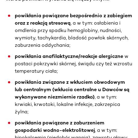
powikłania powiązane bezpośrednio z zabiegiem
oraz z reakcją stresową
, a w tym: osłabienia i
omdlenia przy spadku hemoglobiny, nudności,
wymioty, tachykardia, bladość powłok skórnych,
zaburzenia oddychania;
powikłania anafilaktyczne/reakcje alergiczne
w
postaci pokrzywki skórnej, świądu czy też wzrostu
temperatury ciała;
powikłania związane z wkłuciem obwodowym
lub centralnym (wkłucia centralne u Dawców są
wykonywane niezmiernie rzadko)
, a w tym:
krwiaki, krwotoki, lokalne infekcje, zakrzepica
żylna;
powikłania powiązane z zaburzeniem
gospodarki wodno-elektrolitowej
, a w tym:
hipokalcemia (niedobór wapnia), zawroty głowy,