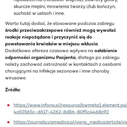
skurcze mięśni, mrowienia twarzy i/lub kończyn,
suchość w ustach i inne.
Warto tutaj dodać, że stosowane podczas zabiegu
środki przeciwzakrzepowe również mogą wywołać
reakcje niepożądane i przyczynić się do
powstawania krwiaków w miejscu wkłucia
.
Dodatkowo afereza czasowo wpływa na
osłabienie
odporności organizmu Pacjenta
, dlatego po zabiegu
należy zachować ostrożność w kontaktach z osobami
chorującymi na infekcje sezonowe i inne choroby
wirusowe.
Źródła:
https://www.infona.pl/resource/bwmeta1.element.ps
4a53565c-d617-4262-8d86-80f5c4468c92
https://journals.viamedica.pl/varia_medica/article/