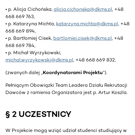
• p. Alicja Cichońska,
alicja.cichonska@dkms.pl
, +48
668 669 763,
• p. Katarzyna Michta,
katarzyna.michta@dkms.pl
, +48
668 669 894,
• p. Bartłomiej Cisek,
bartlomiej.cisek@dkms.pl
, +48
668 669 784,
• p. Michał Wyrzykowski,
michal.wyrzykowski@dkms.pl
, +48 668 669 832,
(zwanych dalej „
Koordynatorami Projektu
”).
Pełniącym Obowiązki Team Leadera Działu Rekrutacji
Dawców z ramienia Organizatora jest p. Artur Koszla.
§ 2 UCZESTNICY
W Projekcie mogą wziąć udział studenci studiujący w