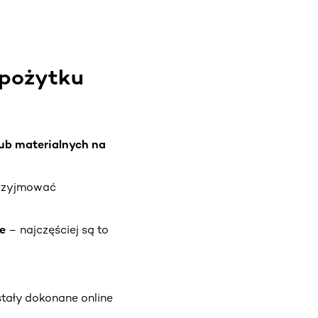
 pożytku
lub materialnych na
rzyjmować
e
– najczęściej są to
.
stały dokonane online