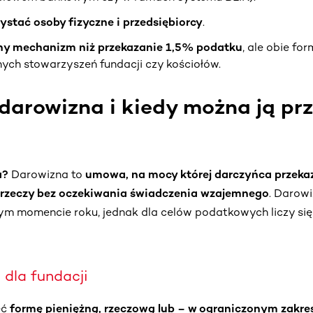
ystać osoby fizyczne i przedsiębiorcy
.
ny mechanizm niż przekazanie 1,5% podatku
, ale obie fo
ych stowarzyszeń fundacji czy kościołów.
darowizna i kiedy można ją pr
a?
Darowizna to
umowa, na mocy której darczyńca przekaz
b rzeczy bez oczekiwania świadczenia wzajemnego
. Darow
m momencie roku, jednak dla celów podatkowych liczy się
dla fundacji
eć
formę pieniężną, rzeczową lub – w ograniczonym zakre