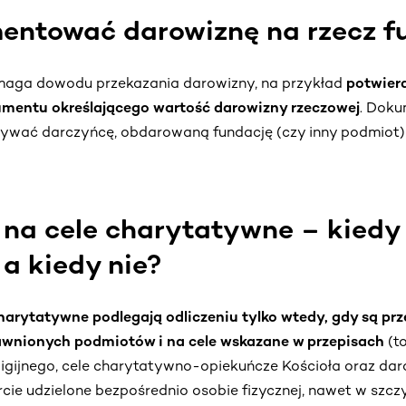
entować darowiznę na rzecz f
aga dowodu przekazania darowizny, na przykład
potwier
mentu określającego wartość darowizny rzeczowej
. Doku
ywać darczyńcę, obdarowaną fundację (czy inny podmiot)
na cele charytatywne – kiedy
 a kiedy nie?
harytatywne podlegają odliczeniu tylko wtedy, gdy są pr
wnionych podmiotów i na cele wskazane w przepisach
(t
eligijnego, cele charytatywno-opiekuńcze Kościoła oraz dar
cie udzielone bezpośrednio osobie fizycznej, nawet w szcz