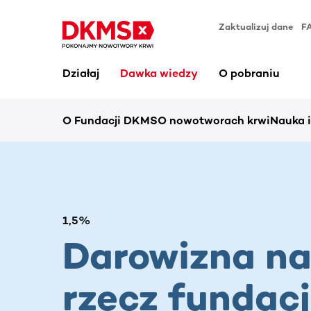
Zaktualizuj dane
F
Działaj
Dawka wiedzy
O pobraniu
O Fundacji DKMS
O nowotworach krwi
Nauka 
1,5%
Darowizna n
rzecz fundacj