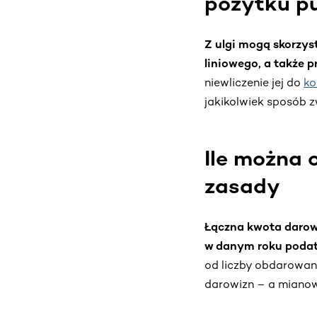
pożytku p
Z ulgi mogą skorzyst
liniowego, a także p
niewliczenie jej do
ko
jakikolwiek sposób 
Ile można 
zasady
Łączna kwota darow
w danym roku poda
od liczby obdarowany
darowizn – a mianow