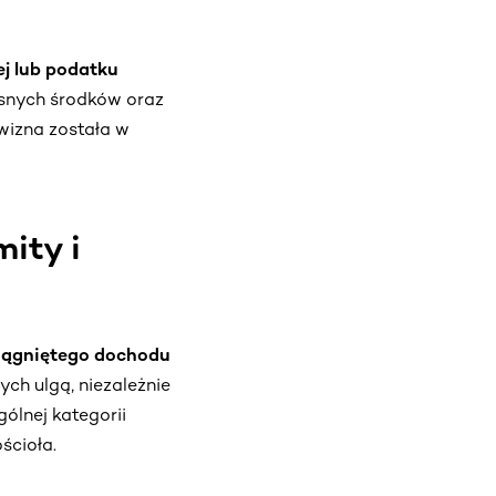
ej lub podatku
snych środków oraz
rowizna została w
mity i
siągniętego dochodu
ch ulgą, niezależnie
ólnej kategorii
ścioła.