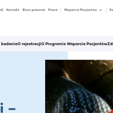
AQ
Kontakt
Biuro prasowe
Praca
Wsparcie Pacjentów
Sz
i badania
O rejestracji
O Programie Wsparcia Pacjentów
Zd
a
i –