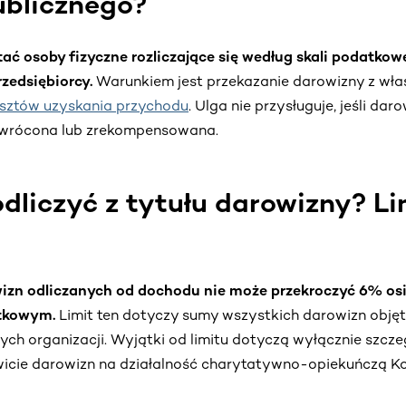
ublicznego?
ać osoby fizyczne rozliczające się według skali podatkow
rzedsiębiorcy.
Warunkiem jest przekazanie darowizny z wła
sztów uzyskania przychodu
. Ulga nie przysługuje, jeśli da
zwrócona lub zrekompensowana.
odliczyć z tytułu darowizny? Li
izn odliczanych od dochodu nie może przekroczyć 6% o
tkowym.
Limit ten dotyczy sumy wszystkich darowizn objęty
ch organizacji. Wyjątki od limitu dotyczą wyłącznie szczeg
icie darowizn na działalność charytatywno-opiekuńczą Ko