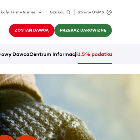
koły, Firmy & inne
Szukaj
Strony DKMS
ZOSTAŃ DAWCĄ
PRZEKAŻ DAROWIZNĘ
rowy Dawca
Centrum Informacji
1,5% podatku