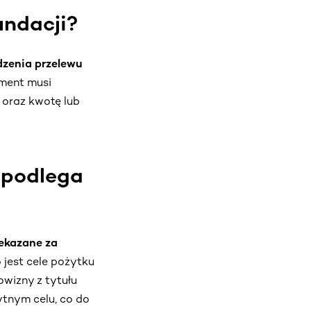
undacji?
dzenia przelewu
ment musi
 oraz kwotę lub
 podlega
zekazane za
o jest cele pożytku
owizny z tytułu
ytnym celu, co do