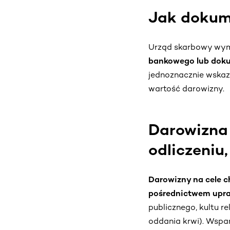
Jak dokum
Urząd skarbowy wym
bankowego lub doku
jednoznacznie wskaz
wartość darowizny.
Darowizna 
odliczeniu,
Darowizny na cele c
pośrednictwem upra
publicznego, kultu r
oddania krwi). Wspar