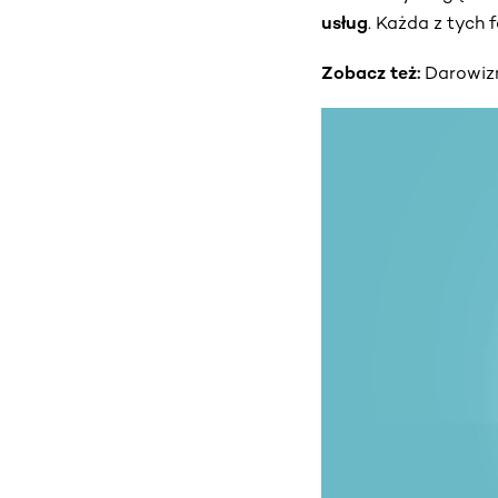
usług
. Każda z tyc
Zobacz też:
Darowizn