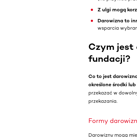
Z ulgi mogą korz
Darowizna to in
wsparcia wybran
Czym jest 
fundacji?
Co to jest darowizn
określone środki lu
przekazać w dowolny
przekazania.
Formy darowizn 
Darowizny mogą mi