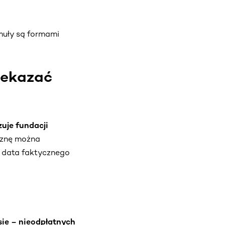
rmuły są formami
zekazać
uje fundacji
iznę można
 data faktycznego
sie – nieodpłatnych