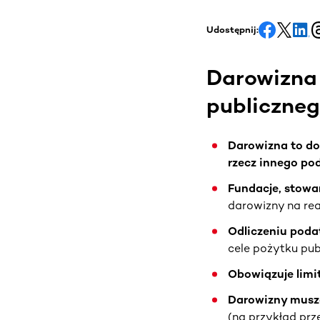
Udostępnij:
Darowizna 
publiczneg
Darowizna to do
rzecz innego po
Fundacje, stowa
darowizny na rea
Odliczeniu poda
cele pożytku pub
Obowiązuje limit
Darowizny musz
(na przykład pr