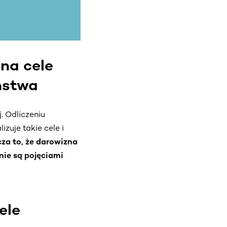
na cele
ństwa
. Odliczeniu
zuje takie cele i
za to, że darowizna
nie są pojęciami
ele