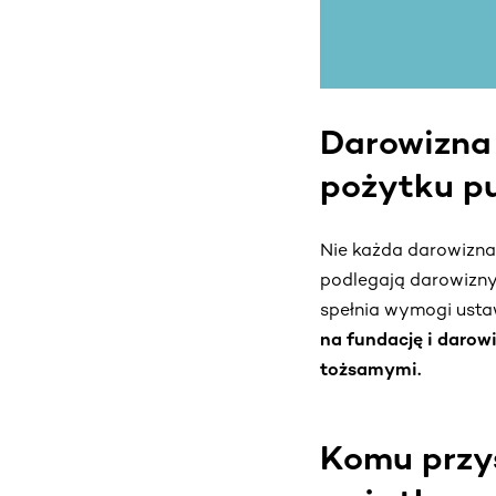
Darowizna 
pożytku pu
Nie każda darowizna
podlegają darowizny p
spełnia wymogi usta
na fundację i darow
tożsamymi.
Komu przys