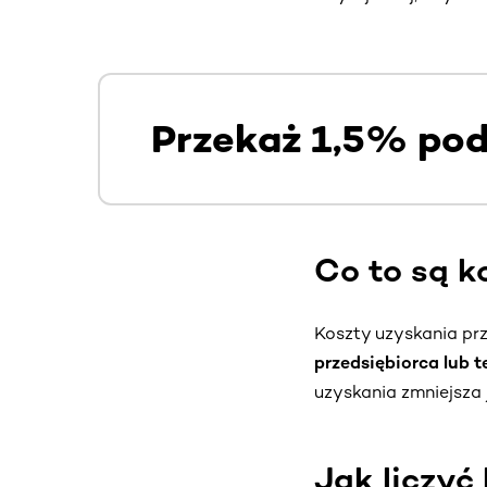
Przekaż 1,5% po
Co to są k
Koszty uzyskania pr
przedsiębiorca lub 
uzyskania zmniejsza
Jak liczyć