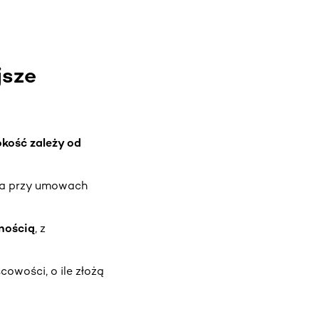
jsze
kość zależy od
, a przy umowach
lnością
, z
scowości, o ile złożą