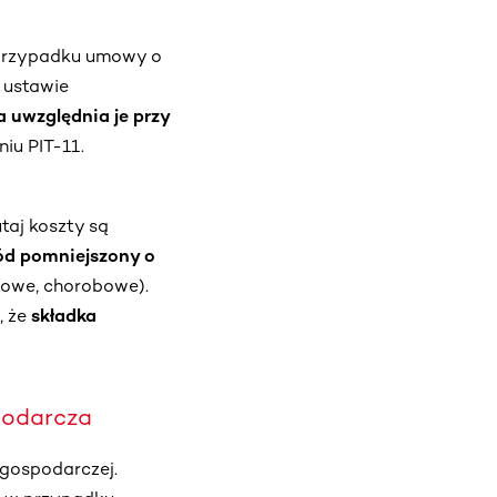
 przypadku umowy o
 ustawie
 uwzględnia je przy
niu PIT-11.
utaj koszty są
hód pomniejszony o
towe, chorobowe).
, że
składka
podarcza
 gospodarczej.