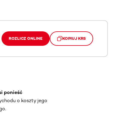
ROZLICZ ONLINE
KOPIUJ KRS
si ponieść
zychodu o koszty jego
go.