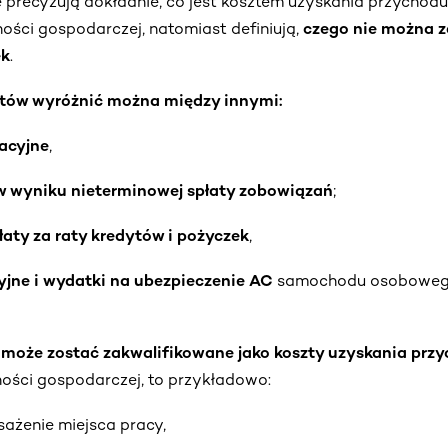
ie precyzują dokładnie, co jest kosztem uzyskania przycho
ości gospodarczej, natomiast definiują,
czego nie można z
ek
.
ztów wyróżnić można między innymi:
acyjne
,
w wyniku nieterminowej spłaty zobowiązań
;
łaty za raty kredytów i pożyczek
,
jne i wydatki na ubezpieczenie AC
samochodu osobowego
ą
może zostać zakwalifikowane jako koszty uzyskania prz
ności gospodarczej, to przykładowo:
ażenie miejsca pracy,