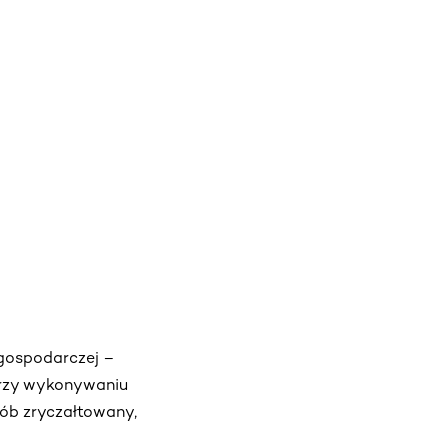
 gospodarczej –
przy wykonywaniu
sób zryczałtowany,