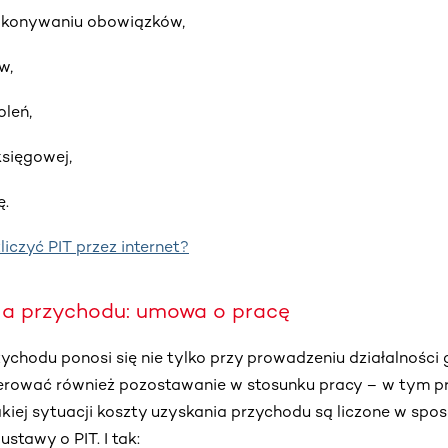
wykonywaniu obowiązków,
w,
oleń,
księgowej,
ę.
liczyć PIT przez internet?
ia przychodu: umowa o pracę
ychodu ponosi się nie tylko przy prowadzeniu działalności
erować również pozostawanie w stosunku pracy – w tym 
iej sytuacji koszty uzyskania przychodu są liczone w spo
stawy o PIT. I tak: