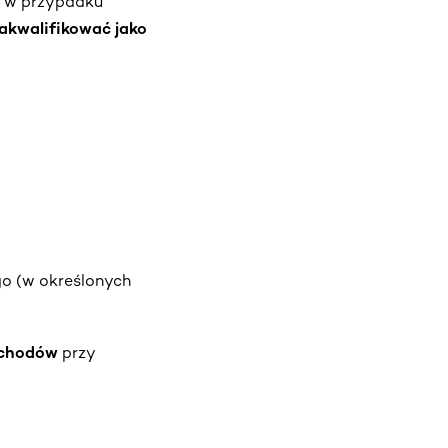
du w przypadku
akwalifikować jako
 (w określonych
ychodów
przy