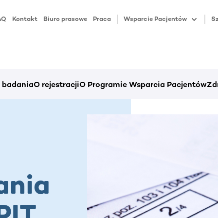
AQ
Kontakt
Biuro prasowe
Praca
Wsparcie Pacjentów
Sz
i badania
O rejestracji
O Programie Wsparcia Pacjentów
Zd
ania
PIT