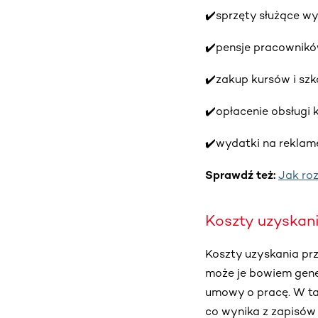
✔️sprzęty służące 
✔️pensje pracownikó
✔️zakup kursów i szk
✔️opłacenie obsługi 
✔️wydatki na reklam
Sprawdź też:
Jak roz
Koszty uzyskan
Koszty uzyskania prz
może je bowiem gen
umowy o pracę. W tak
co wynika z zapisów u