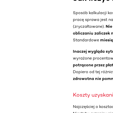
Sposób kalkulacji k
pracę sprawa jest na
(zryczałtowane).
Nie
obliczaniu zaliczek
Standardowe
miesię
Inaczej wygląda sy
wyrażone procentow
potrącone przez pła
Dopiero od tej różni
zdrowotna nie pomn
Koszty uzyskan
Najczęściej o koszta