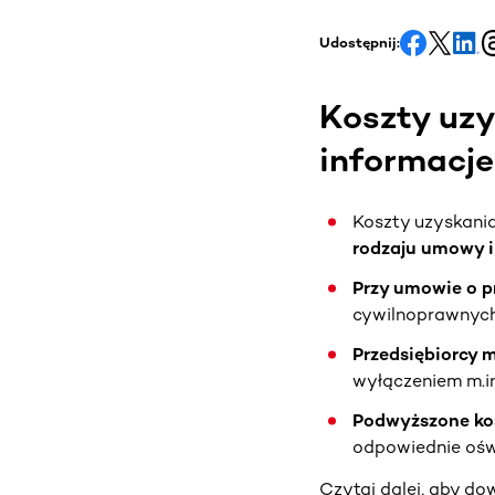
Udostępnij:
Koszty uzy
informacje
Koszty uzyskani
rodzaju umowy i
Przy umowie o p
cywilnoprawnych
Przedsiębiorcy m
wyłączeniem m.in
Podwyższone ko
odpowiednie ośw
Czytaj dalej, aby dow