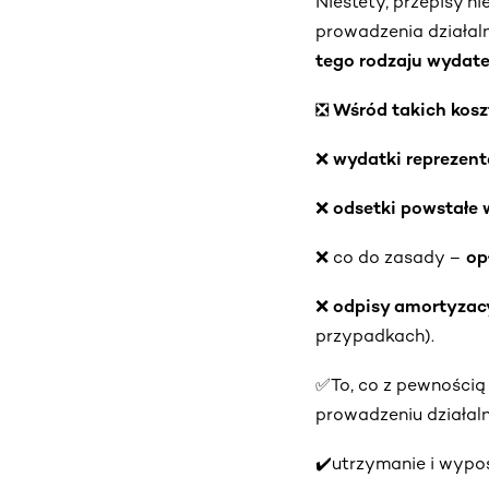
Niestety, przepisy n
prowadzenia działaln
tego rodzaju wydat
❎ Wśród takich kos
❌ wydatki reprezent
❌ odsetki powstałe 
❌
co do zasady –
op
❌ odpisy amortyzacy
przypadkach).
✅To, co z pewności
prowadzeniu działal
✔️utrzymanie i wypos