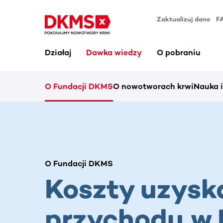
Zaktualizuj dane
F
Działaj
Dawka wiedzy
O pobraniu
O Fundacji DKMS
O nowotworach krwi
Nauka 
O Fundacji DKMS
Koszty uzysk
przychodu w 