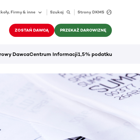
koły, Firmy & inne
Szukaj
Strony DKMS
ZOSTAŃ DAWCĄ
PRZEKAŻ DAROWIZNĘ
rowy Dawca
Centrum Informacji
1,5% podatku