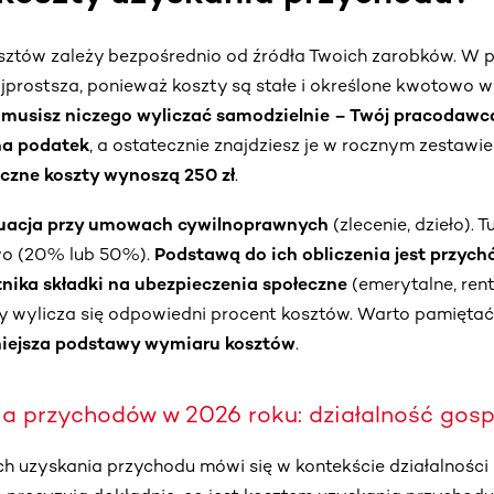
osztów zależy bezpośrednio od źródła Twoich zarobków. W
jprostsza, ponieważ koszty są stałe i określone kwotowo w
 musisz niczego wyliczać samodzielnie – Twój pracodawca
 na podatek
, a ostatecznie znajdziesz je w rocznym zestawie
czne koszty wynoszą 250 zł
.
tuacja przy umowach cywilnoprawnych
(zlecenie, dzieło). T
o (20% lub 50%).
Podstawą do ich obliczenia jest przyc
tnika składki na ubezpieczenia społeczne
(emerytalne, ren
cy wylicza się odpowiedni procent kosztów. Warto pamiętać
iejsza podstawy wymiaru kosztów
.
ia przychodów w 2026 roku: działalność gos
ch uzyskania przychodu mówi się w kontekście działalności