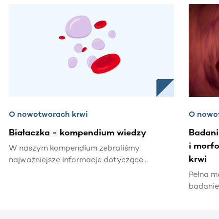
Ta sekcja zawiera treści przewijane w poziomie. Użyj kl
O nowotworach krwi
O nowo
Białaczka - kompendium wiedzy
Badani
i morf
W naszym kompendium zebraliśmy
krwi
najważniejsze informacje dotyczące
białaczki – od charakterystyki choroby,
Pełna m
rodzajów białaczek, czynników ryzyka,
badanie
objawów, diagnostyki, leczenia aż do
zdrowia
rokowań przy poszczególnych typach
stany z
choroby.