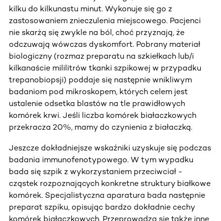
kilku do kilkunastu minut. Wykonuje się go z
zastosowaniem znieczulenia miejscowego. Pacjenci
nie skarżą się zwykle na ból, choć przyznają, że
odczuwają wówczas dyskomfort. Pobrany materiał
biologiczny (rozmaz preparatu na szkiełkach lub/i
kilkanaście mililitrów tkanki szpikowej w przypadku
trepanobiopsji) poddaje się następnie wnikliwym
badaniom pod mikroskopem, których celem jest
ustalenie odsetka blastów na tle prawidłowych
komórek krwi. Jeśli liczba komórek białaczkowych
przekracza 20%, mamy do czynienia z białaczką.
Jeszcze dokładniejsze wskaźniki uzyskuje się podczas
badania immunofenotypowego. W tym wypadku
bada się szpik z wykorzystaniem przeciwciał -
cząstek rozpoznających konkretne struktury białkowe
komórek. Specjalistyczna aparatura bada następnie
preparat szpiku, opisując bardzo dokładnie cechy
komórek białaczkowych. Przeprowadza się także inne