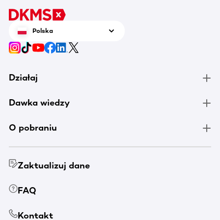
poszcze
świadcz
krwi.
Polska
Działaj
Dawka wiedzy
O pobraniu
Zaktualizuj dane
FAQ
Kontakt