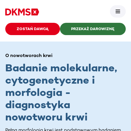
ZOSTAŃ DAWCĄ
PRZEKAŻ DAROWIZNĘ
O nowotworach krwi
Badanie molekularne,
cytogenetyczne i
morfologia -
diagnostyka
nowotworu krwi
Pełna morfologia krwi jest podstawowym badaniem