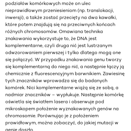
podziałów komórkowych może on ulec
nieprawidłowym przeniesieniom (np. translokacji,
inwersji), a także zostać przecięty na dwa kawałki,
które potem znajdują się na przeciwnych końcach
różnych chromosomów. Omawiana technika
znakowania wykorzystuje to, że DNA jest
komplementarne, czyli druga nić jest lustrzanym
odwzorowaniem pierwszej i tylko dlatego mogą one
się połączyć. W przypadku znakowania genu tworzy
się komplementarną do niego nić, a następnie łączy ją
chemicznie z fluorescencyjnym barwnikiem. Zawiesinę
tych znaczników wprowadza się do badanych
komórek. Nici komplementarne wiążą się ze sobą, a
nadmiar znaczników – wypłukuje. Następnie komórkę
oświetla się światłem lasera i obserwuje pod
mikroskopem położenie wyznakowanych genów na
chromosomie. Porównując je z położeniem
prawidłowym, można zobaczyć, do jakiej mutacji w
genie doszło.