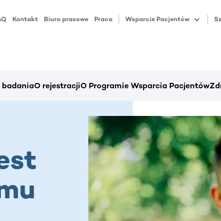
AQ
Kontakt
Biuro prasowe
Praca
Wsparcie Pacjentów
Sz
i badania
O rejestracji
O Programie Wsparcia Pacjentów
Zd
est
emu