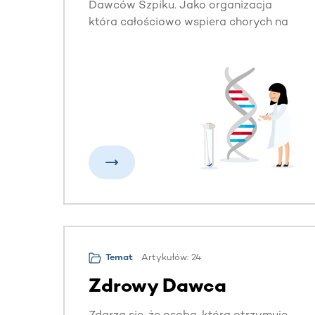
Dawców Szpiku. Jako organizacja
która całościowo wspiera chorych na
nowotwory krwi, angażujemy się
również w naukę i wspieramy badania
naukowe w obszarze hematoonkologii.
Artykułów: 24
Temat
Zdrowy Dawca
Zdarza się, że osoba, która otrzymuje