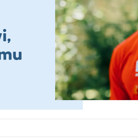
i,
emu