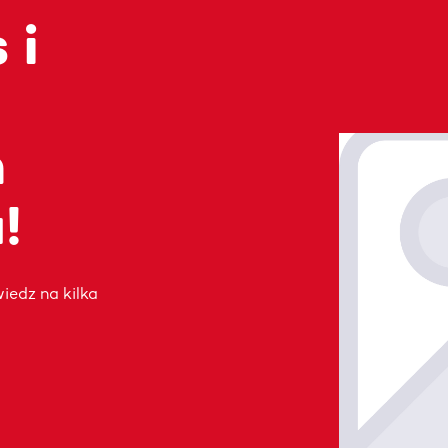
 i
m
!
iedz na kilka