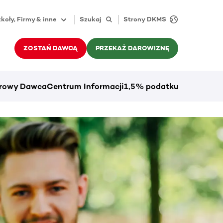
koły, Firmy & inne
Szukaj
Strony DKMS
ZOSTAŃ DAWCĄ
PRZEKAŻ DAROWIZNĘ
rowy Dawca
Centrum Informacji
1,5% podatku