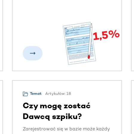
Fundacja DKMS, jako Organizacja
Pożytku Publicznego (OPP), robi
wszystko, by zwiększać szanse
Pacjentów – wspierając ich w procesie
leczenia, rejestrując Dawców szpiku
oraz finansując zakup sprzętu
medycznego dla szpitali. To możliwe
również dzięki osobom, które
przekazują Fundacji DKMS 1,5%
podatku.
Artykułów: 18
Temat
Czy mogę zostać
Dawcą szpiku?
Zarejestrować się w bazie może każdy