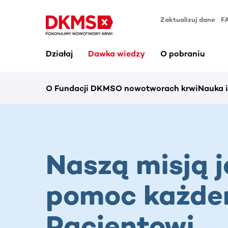
Zaktualizuj dane
F
Działaj
Dawka wiedzy
O pobraniu
O Fundacji DKMS
O nowotworach krwi
Nauka 
Naszą misją j
pomoc każd
Pacjentowi