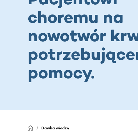
choremu na
nowotwór krw
potrzebując
pomocy.
Dawka wiedzy