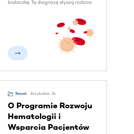
białaczkę. Tę diagnozę słyszą rodzice
małych dzieci, młodzież, dorośli. Bez
względu na wiek – każdy może
zachorować. Na szczęście każdy może
też pomóc. Dla wielu chorych jedyną
szansą na życie jest przeszczepienie
szpiku lub komórek macierzystych od
niespokrewnionego Dawcy. Dowiedz
się więcej o nowotworach krwi.
Artykułów: 24
Temat
O Programie Rozwoju
Hematologii i
Wsparcia Pacjentów