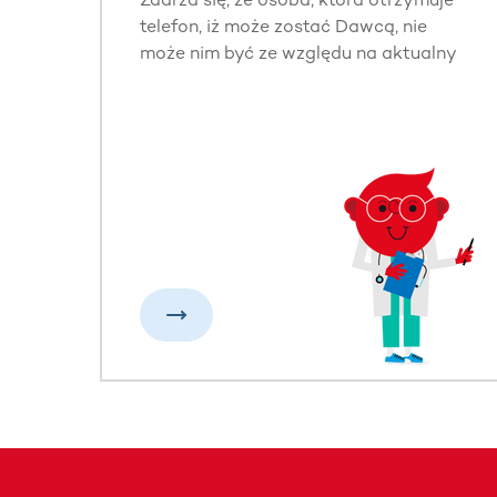
telefon, iż może zostać Dawcą, nie
może nim być ze względu na aktualny
stan zdrowia. Jako Fundacja DKMS
edukujemy potencjalnych Dawców, by
dbali o swoje zdrowie na co dzień i
mogli pomóc osobie chorej na
nowotwór krwi, gdy będzie tego
potrzebowała.