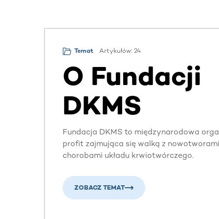
Temat
Artykułów: 24
O Fundacji
DKMS
Fundacja DKMS to międzynarodowa organ
profit zajmująca się walką z nowotworami 
chorobami układu krwiotwórczego.
ZOBACZ TEMAT