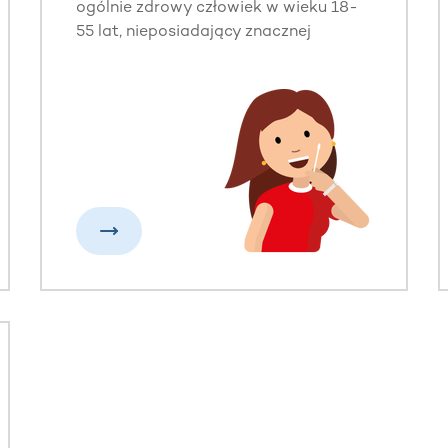
ogólnie zdrowy człowiek w wieku 18-
55 lat, nieposiadający znacznej
nadwagi oraz świadomy swojego
zobowiązania. Dawcą faktycznym
można zostać do 61. roku życia.
Zamów pakiet rejestracyjny, wypełnij
formularz, pobierz wymaz z
wewnętrznej strony policzka i odeślij
całość do nas. Z przesłanej próbki
wykonywana jest typizacja
antygenów zgodności tkankowej.
Wyniki wraz z danymi z formularza
wprowadzane są do bazy Dawców.
Proces trwa ok. 2-3 miesiące.