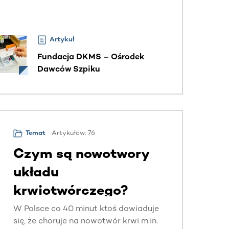
Artykuł
Fundacja DKMS – Ośrodek
Dawców Szpiku
Artykułów: 76
Temat
Czym są nowotwory
układu
krwiotwórczego?
W Polsce co 40 minut ktoś dowiaduje
się, że choruje na nowotwór krwi m.in.