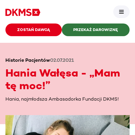
ZOSTAŃ DAWCĄ
PRZEKAŻ DAROWIZNĘ
Historie Pacjentów
02.07.2021
Hania Wałęsa - „Mam
tę moc!”
Hania, najmłodsza Ambasadorka Fundacji DKMS!