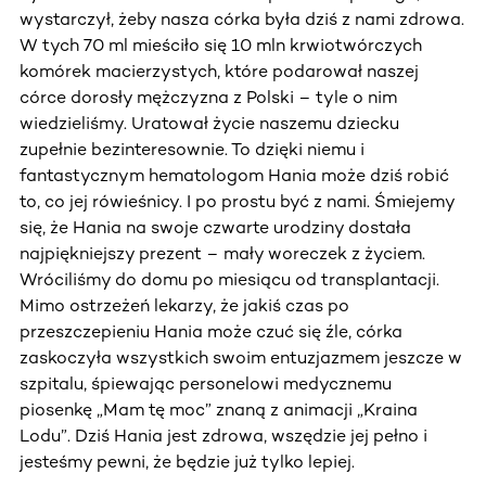
wystarczył, żeby nasza córka była dziś z nami zdrowa.
W tych 70 ml mieściło się 10 mln krwiotwórczych
komórek macierzystych, które podarował naszej
córce dorosły mężczyzna z Polski – tyle o nim
wiedzieliśmy. Uratował życie naszemu dziecku
zupełnie bezinteresownie. To dzięki niemu i
fantastycznym hematologom Hania może dziś robić
to, co jej rówieśnicy. I po prostu być z nami. Śmiejemy
się, że Hania na swoje czwarte urodziny dostała
najpiękniejszy prezent – mały woreczek z życiem.
Wróciliśmy do domu po miesiącu od transplantacji.
Mimo ostrzeżeń lekarzy, że jakiś czas po
przeszczepieniu Hania może czuć się źle, córka
zaskoczyła wszystkich swoim entuzjazmem jeszcze w
szpitalu, śpiewając personelowi medycznemu
piosenkę „Mam tę moc” znaną z animacji „Kraina
Lodu”. Dziś Hania jest zdrowa, wszędzie jej pełno i
jesteśmy pewni, że będzie już tylko lepiej.