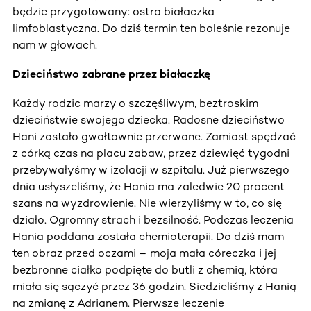
będzie przygotowany: ostra białaczka
limfoblastyczna. Do dziś termin ten boleśnie rezonuje
nam w głowach.
Dzieciństwo zabrane przez białaczkę
Każdy rodzic marzy o szczęśliwym, beztroskim
dzieciństwie swojego dziecka. Radosne dzieciństwo
Hani zostało gwałtownie przerwane. Zamiast spędzać
z córką czas na placu zabaw, przez dziewięć tygodni
przebywałyśmy w izolacji w szpitalu. Już pierwszego
dnia usłyszeliśmy, że Hania ma zaledwie 20 procent
szans na wyzdrowienie. Nie wierzyliśmy w to, co się
działo. Ogromny strach i bezsilność. Podczas leczenia
Hania poddana została chemioterapii. Do dziś mam
ten obraz przed oczami – moja mała córeczka i jej
bezbronne ciałko podpięte do butli z chemią, która
miała się sączyć przez 36 godzin. Siedzieliśmy z Hanią
na zmianę z Adrianem. Pierwsze leczenie