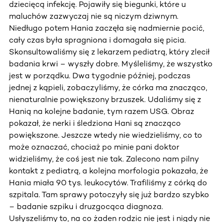
dziecięcą infekcję. Pojawiły się biegunki, które u
maluchów zazwyczaj nie są niczym dziwnym.
Niedługo potem Hania zaczęła się nadmiernie pocić,
cały czas była spragniona i domagała się picia.
Skonsultowaliśmy się z lekarzem pediatrą, który zlecił
badania krwi – wyszły dobre. Myśleliśmy, że wszystko
jest w porządku. Dwa tygodnie później, podczas
jednej z kąpieli, zobaczyliśmy, że córka ma znacząco,
nienaturalnie powiększony brzuszek. Udaliśmy się z
Hanią na kolejne badanie, tym razem USG. Obraz
pokazał, że nerki i śledziona Hani są znacząco
powiększone. Jeszcze wtedy nie wiedzieliśmy, co to
może oznaczać, chociaż po minie pani doktor
widzieliśmy, że coś jest nie tak. Zalecono nam pilny
kontakt z pediatrą, a kolejna morfologia pokazała, że
Hania miała 90 tys. leukocytów. Trafiliśmy z córką do
szpitala. Tam sprawy potoczyły się już bardzo szybko
– badanie szpiku i druzgocąca diagnoza.
Usłyszeliśmy to, na co żaden rodzic nie jest i nigdy nie