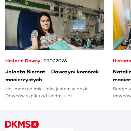
Historia Dawcy
29.07.2026
Histori
Jolanta Biernat - Dawczyni komórek
Natali
macierzystych
macier
Hej, mam na imię Jola, jestem w bazie
Będąc w
Dawców szpiku od siedmiu lat.
dawców 
kiedyś 
informac
pomocy