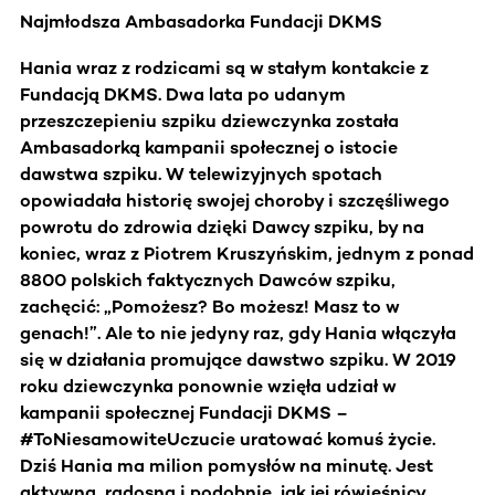
Najmłodsza Ambasadorka Fundacji DKMS
Hania wraz z rodzicami są w stałym kontakcie z
Fundacją DKMS. Dwa lata po udanym
przeszczepieniu szpiku dziewczynka została
Ambasadorką kampanii społecznej o istocie
dawstwa szpiku. W telewizyjnych spotach
opowiadała historię swojej choroby i szczęśliwego
powrotu do zdrowia dzięki Dawcy szpiku, by na
koniec, wraz z Piotrem Kruszyńskim, jednym z ponad
8800 polskich faktycznych Dawców szpiku,
zachęcić: „Pomożesz? Bo możesz! Masz to w
genach!”. Ale to nie jedyny raz, gdy Hania włączyła
się w działania promujące dawstwo szpiku. W 2019
roku dziewczynka ponownie wzięła udział w
kampanii społecznej Fundacji DKMS –
#ToNiesamowiteUczucie uratować komuś życie.
Dziś Hania ma milion pomysłów na minutę. Jest
aktywna, radosna i podobnie, jak jej rówieśnicy,