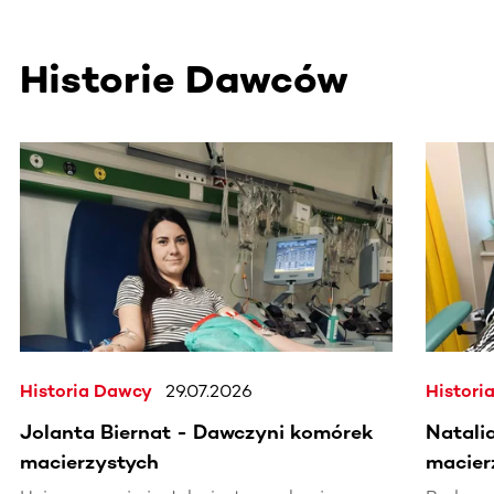
Historie Dawców
Ta sekcja zawiera treści przewijane w poziomie. Użyj kl
Historia Dawcy
29.07.2026
Histori
Jolanta Biernat - Dawczyni komórek
Natali
macierzystych
macier