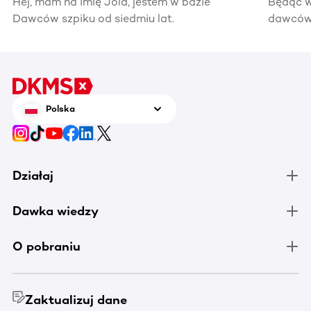
Hej, mam na imię Jola, jestem w bazie
Będąc w
Dawców szpiku od siedmiu lat.
dawców 
kiedyś 
informac
pomocy
Polska
Działaj
Dawka wiedzy
O pobraniu
Zaktualizuj dane