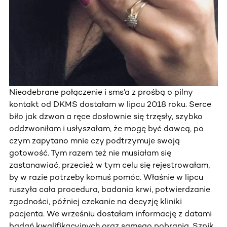
Nieodebrane połączenie i sms’a z prośbą o pilny
kontakt od DKMS dostałam w lipcu 2018 roku. Serce
biło jak dzwon a ręce dosłownie się trzęsły, szybko
oddzwoniłam i usłyszałam, że mogę być dawcą, po
czym zapytano mnie czy podtrzymuje swoją
gotowość. Tym razem też nie musiałam się
zastanawiać, przecież w tym celu się rejestrowałam,
by w razie potrzeby komuś pomóc. Właśnie w lipcu
ruszyła cała procedura, badania krwi, potwierdzanie
zgodności, później czekanie na decyzję kliniki
pacjenta. We wrześniu dostałam informację z datami
badań kwalifikacyjnych oraz samego pobrania. Szpik