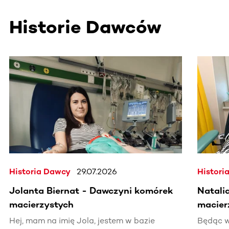
Historie Dawców
Ta sekcja zawiera treści przewijane w poziomie. Użyj kl
Historia Dawcy
29.07.2026
Histori
Jolanta Biernat - Dawczyni komórek
Natali
macierzystych
macier
Hej, mam na imię Jola, jestem w bazie
Będąc w