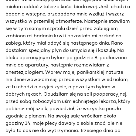
miałam oddać z talerza kości biodrowej. Jeśli chodzi o
badania wstępne, przebadano mnie wzdłuż i wszerz
wszystko w przemiłej atmosferze. Następnie stawiłam
się w tym samym szpitalu dzień przed zabiegiem,
zrobiono mi badania krwi i pozostało mi czekać na
zabieg, który miał odbyć się następnego dnia. Rano
dostałam specjalny płyn do umycia się i koszulę. Na
bloku operacyjnym byłam po godzinie 8, podłączono
mnie do aparatury, następnie rozmawiałam z
anestezjologiem. Wbrew mojej panikarskiej naturze
nie denerwowałam się, przede wszystkim wiedziałam,
że tu chodzi o czyjeś życie, a poza tym byłam w
dobrych rękach. Obudziłam się na sali pooperacyjnej,
przed sobą zobaczyłam uśmiechniętego lekarza, który
pobierał mój szpik, powiedział, że wszystko poszło
zgodnie z planem. Na swoją salę wróciłam około
godziny 14, moje plecy dawały o sobie znać, ale nie
było to coś nie do wytrzymania. Trzeciego dnia po