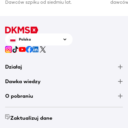
Dawców szpiku od siedmiu lat.
dawców 
kiedyś 
informac
pomocy
Polska
Działaj
Dawka wiedzy
O pobraniu
Zaktualizuj dane