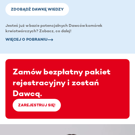
ZDOBĄDŹ DAWKĘ WIEDZY
Jesteś już w bazie potencjalnych Dawców komórek
krwiotwórczych? Zobacz, co dalej!
WIĘCEJ O POBRANIU
Zamów bezpłatny pakiet
rejestracyjny i zostań
Dawcą.
ZAREJESTRUJ SIĘ!