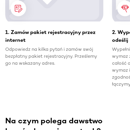
1. Zamów pakiet rejestracyjny przez
2. Wype
internet
odeślij
Odpowiedz na kilka pytań i zamów swój
Wypełnij
bezpłatny pakiet rejestracyjny. Prześlemy
wymaz z
go na wskazany adres.
całość 
wymaz i
zgodnoś
łączymy
Na czym polega dawstwo