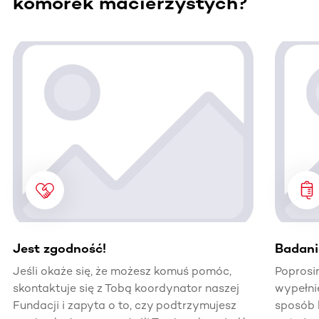
komórek macierzystych?
Ta sekcja zawiera treści przewijane w poziomie. Użyj kl
Jest zgodność!
Badani
Jeśli okaże się, że możesz komuś pomóc,
Poprosi
skontaktuje się z Tobą koordynator naszej
wypełni
Fundacji i zapyta o to, czy podtrzymujesz
sposób 