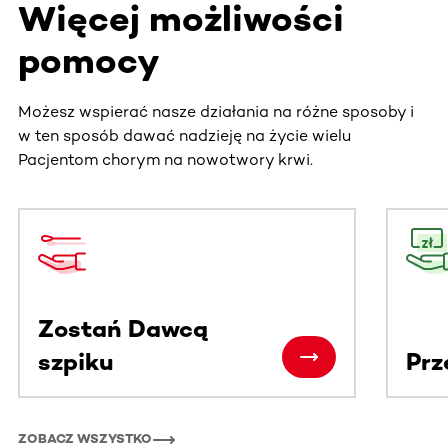
Więcej możliwości
pomocy
Możesz wspierać nasze działania na różne sposoby i
w ten sposób dawać nadzieję na życie wielu
Pacjentom chorym na nowotwory krwi.
Ta sekcja zawiera treści przewijane w poziomie. Użyj kl
Zostań Dawcą
szpiku
Prz
ZOBACZ WSZYSTKO