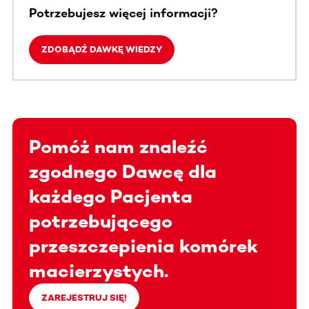
Potrzebujesz więcej informacji?
ZDOBĄDŹ DAWKĘ WIEDZY
Pomóż nam znaleźć
zgodnego Dawcę dla
każdego Pacjenta
potrzebującego
przeszczepienia komórek
macierzystych.
ZAREJESTRUJ SIĘ!