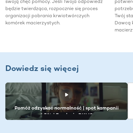
swoją chęć pomocy. Jeśli Twoja odpowiedź
potwier
będzie twierdząca, rozpocznie się proces
potrzeb
organizacji pobrania krwiotwórczych
Twój st
komórek macierzystych.
Dawcą 
macierz
Dowiedz się więcej
Ta sekcja zawiera treści przewijane w poziomie. Użyj kl
Pomóż odzyskać normalność | spot kampanii
1.5% | Fundacja DKMS