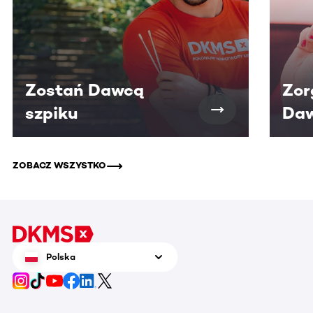
Zostań Dawcą
Zor
szpiku
Daw
ZOBACZ WSZYSTKO
Polska