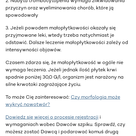
2. Nabyta trombocytopenia wymaga zlikwidowania
przyczyn oraz wyeliminowania chorób, które ją
spowodowały
3. Jeżeli powodem małopłytkowości okazały się
przyjmowane leki, wtedy trzeba natychmiast je
odstawić. Dalsze leczenie małopłytkowości zależy od
intensywności objawów.
Czasem zdarza się, że małopłytkowość w ogóle nie
wymaga leczenia. Jeżeli jednak ilość płytek krwi
spadnie poniżej 30,0 G/l, organizm jest narażony na
silne krwotoki zagrażające życiu.
To może Cię zainteresować:
Czy morfologia może
wykryć nowotwór?
Dowiedz się więcej o procesie rejestracji
i
wymaganiach wobec Dawców szpiku. Sprawdź, czy
możesz zostać Dawcą i podarować komuś drugą