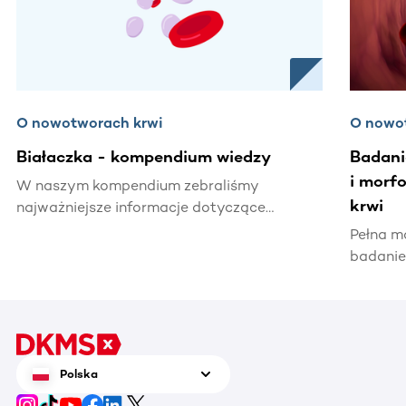
O nowotworach krwi
O nowo
Białaczka - kompendium wiedzy
Badani
i morf
W naszym kompendium zebraliśmy
krwi
najważniejsze informacje dotyczące
białaczki – od charakterystyki choroby,
Pełna m
rodzajów białaczek, czynników ryzyka,
badanie
objawów, diagnostyki, leczenia aż do
zdrowia
rokowań przy poszczególnych typach
stany z
choroby.
poszcze
świadcz
krwi.
Polska