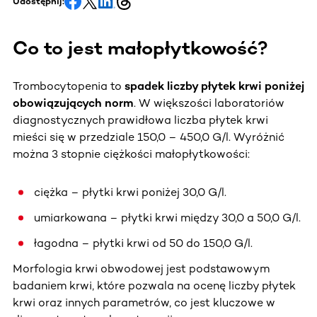
Udostępnij:
Co to jest małopłytkowość?
Trombocytopenia to
spadek liczby płytek krwi poniżej
obowiązujących norm
. W większości laboratoriów
diagnostycznych prawidłowa liczba płytek krwi
mieści się w przedziale 150,0 – 450,0 G/l. Wyróżnić
można 3 stopnie ciężkości małopłytkowości:
ciężka – płytki krwi poniżej 30,0 G/l.
umiarkowana – płytki krwi między 30,0 a 50,0 G/l.
łagodna – płytki krwi od 50 do 150,0 G/l.
Morfologia krwi obwodowej jest podstawowym
badaniem krwi, które pozwala na ocenę liczby płytek
krwi oraz innych parametrów, co jest kluczowe w