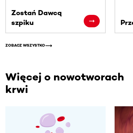
Zostań Dawcą
szpiku
Prz
ZOBACZ WSZYSTKO
Więcej o nowotworach
krwi
Ta sekcja zawiera treści przewijane w poziomie. Użyj kl