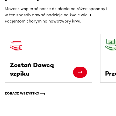
Możesz wspierać nasze działania na różne sposoby i
w ten sposób dawać nadzieję na życie wielu
Pacjentom chorym na nowotwory krwi.
Ta sekcja zawiera treści przewijane w poziomie. Użyj kl
Zostań Dawcą
szpiku
Prz
ZOBACZ WSZYSTKO