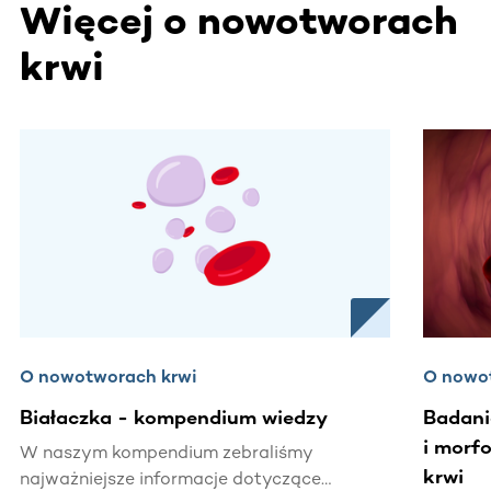
Więcej o nowotworach
krwi
Ta sekcja zawiera treści przewijane w poziomie. Użyj kl
O nowotworach krwi
O nowo
Białaczka - kompendium wiedzy
Badani
i morf
W naszym kompendium zebraliśmy
krwi
najważniejsze informacje dotyczące