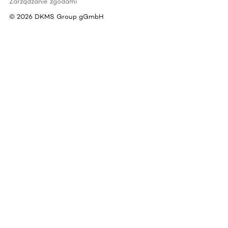
Zarządzanie zgodami
©
2026
DKMS Group gGmbH