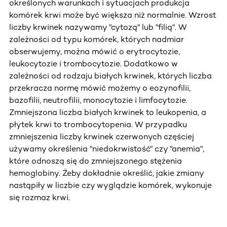
określonych warunkach i sytuacjach produkcja
komórek krwi może być większa niż normalnie. Wzrost
liczby krwinek nazywamy "cytozą" lub "filią". W
zależności od typu komórek, których nadmiar
obserwujemy, można mówić o erytrocytozie,
leukocytozie i trombocytozie. Dodatkowo w
zależności od rodzaju białych krwinek, których liczba
przekracza normę mówić możemy o eozynofilii,
bazofilii, neutrofilii, monocytozie i limfocytozie.
Zmniejszona liczba białych krwinek to leukopenia, a
płytek krwi to trombocytopenia. W przypadku
zmniejszenia liczby krwinek czerwonych częściej
używamy określenia "niedokrwistość" czy "anemia",
które odnoszą się do zmniejszonego stężenia
hemoglobiny. Żeby dokładnie określić, jakie zmiany
nastąpiły w liczbie czy wyglądzie komórek, wykonuje
się rozmaz krwi.