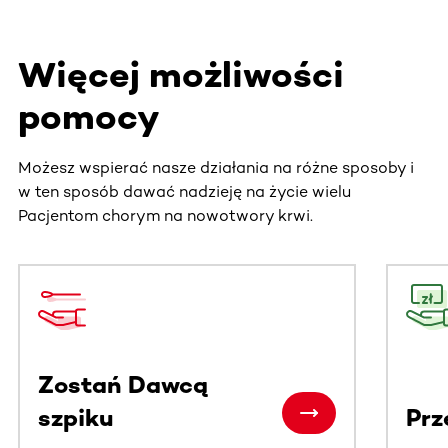
Więcej możliwości
pomocy
Możesz wspierać nasze działania na różne sposoby i
w ten sposób dawać nadzieję na życie wielu
Pacjentom chorym na nowotwory krwi.
Ta sekcja zawiera treści przewijane w poziomie. Użyj kl
Zostań Dawcą
szpiku
Prz