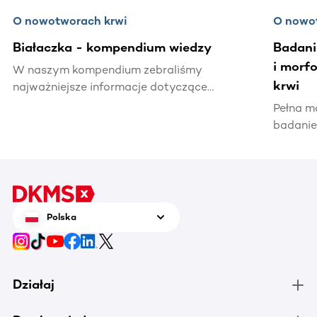
O nowotworach krwi
O nowo
Białaczka - kompendium wiedzy
Badani
i morf
W naszym kompendium zebraliśmy
krwi
najważniejsze informacje dotyczące
białaczki – od charakterystyki choroby,
Pełna m
rodzajów białaczek, czynników ryzyka,
badanie
objawów, diagnostyki, leczenia aż do
zdrowia
rokowań przy poszczególnych typach
stany z
choroby.
poszcze
świadcz
krwi.
Polska
Działaj