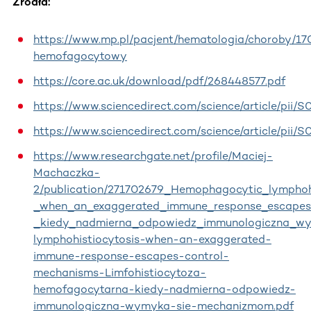
Źródła:
https://www.mp.pl/pacjent/hematologia/choroby/17
hemofagocytowy
https://core.ac.uk/download/pdf/268448577.pdf
https://www.sciencedirect.com/science/article/pii
https://www.sciencedirect.com/science/article/pi
https://www.researchgate.net/profile/Maciej-
Machaczka-
2/publication/271702679_Hemophagocytic_lymphoh
_when_an_exaggerated_immune_response_escapes
_kiedy_nadmierna_odpowiedz_immunologiczna_wy
lymphohistiocytosis-when-an-exaggerated-
immune-response-escapes-control-
mechanisms-Limfohistiocytoza-
hemofagocytarna-kiedy-nadmierna-odpowiedz-
immunologiczna-wymyka-sie-mechanizmom.pdf