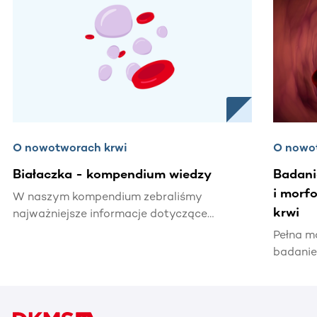
O nowotworach krwi
O nowo
Białaczka - kompendium wiedzy
Badani
i morf
W naszym kompendium zebraliśmy
krwi
najważniejsze informacje dotyczące
białaczki – od charakterystyki choroby,
Pełna m
rodzajów białaczek, czynników ryzyka,
badanie
objawów, diagnostyki, leczenia aż do
zdrowia
rokowań przy poszczególnych typach
stany z
choroby.
poszcze