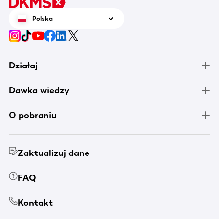
świadcz
krwi.
Polska
Działaj
Dawka wiedzy
O pobraniu
Zaktualizuj dane
FAQ
Kontakt