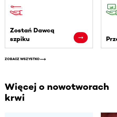
Ta sekcja zawiera treści przewijane w poziomie. Użyj kl
Zostań Dawcą
szpiku
Prz
ZOBACZ WSZYSTKO
Więcej o nowotworach
krwi
Ta sekcja zawiera treści przewijane w poziomie. Użyj kl