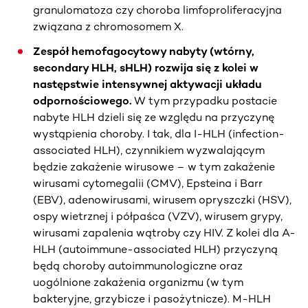
granulomatoza czy choroba limfoproliferacyjna
związana z chromosomem X.
Zespół hemofagocytowy nabyty (wtórny,
secondary HLH, sHLH) rozwija się z kolei w
następstwie intensywnej aktywacji układu
odpornościowego.
W tym przypadku postacie
nabyte HLH dzieli się ze względu na przyczynę
wystąpienia choroby. I tak, dla I-HLH (infection-
associated HLH), czynnikiem wyzwalającym
będzie zakażenie wirusowe – w tym zakażenie
wirusami cytomegalii (CMV), Epsteina i Barr
(EBV), adenowirusami, wirusem opryszczki (HSV),
ospy wietrznej i półpaśca (VZV), wirusem grypy,
wirusami zapalenia wątroby czy HIV. Z kolei dla A-
HLH (autoimmune-associated HLH) przyczyną
będą choroby autoimmunologiczne oraz
uogólnione zakażenia organizmu (w tym
bakteryjne, grzybicze i pasożytnicze). M-HLH