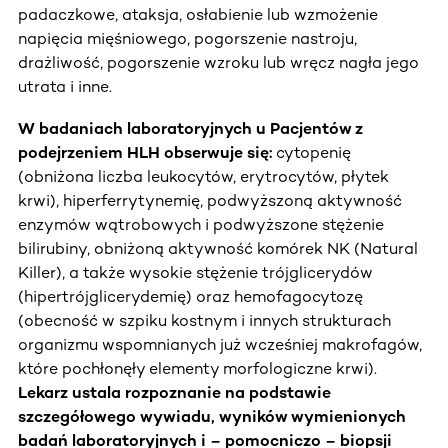
padaczkowe, ataksja, osłabienie lub wzmożenie
napięcia mięśniowego, pogorszenie nastroju,
drażliwość, pogorszenie wzroku lub wręcz nagła jego
utrata i inne.
W badaniach laboratoryjnych u Pacjentów z
podejrzeniem HLH obserwuje się:
cytopenię
(obniżona liczba leukocytów, erytrocytów, płytek
krwi), hiperferrytynemię, podwyższoną aktywność
enzymów wątrobowych i podwyższone stężenie
bilirubiny, obniżoną aktywność komórek NK (Natural
Killer), a także wysokie stężenie trójglicerydów
(hipertrójglicerydemię) oraz hemofagocytozę
(obecność w szpiku kostnym i innych strukturach
organizmu wspomnianych już wcześniej makrofagów,
które pochłonęły elementy morfologiczne krwi).
Lekarz ustala rozpoznanie na podstawie
szczegółowego wywiadu, wyników wymienionych
badań laboratoryjnych i – pomocniczo – biopsji