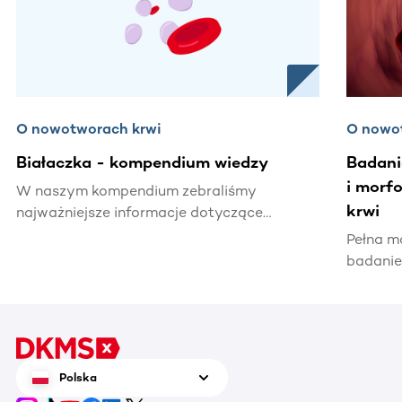
O nowotworach krwi
O nowo
Białaczka - kompendium wiedzy
Badani
i morf
W naszym kompendium zebraliśmy
krwi
najważniejsze informacje dotyczące
białaczki – od charakterystyki choroby,
Pełna m
rodzajów białaczek, czynników ryzyka,
badanie
objawów, diagnostyki, leczenia aż do
zdrowia
rokowań przy poszczególnych typach
stany z
choroby.
poszcze
świadcz
krwi.
Polska