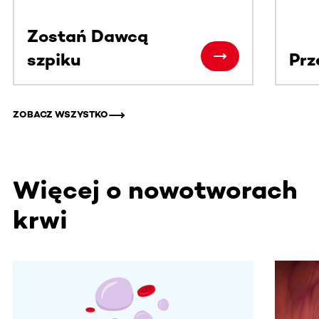
Zostań Dawcą
szpiku
Prz
ZOBACZ WSZYSTKO
Więcej o nowotworach
krwi
Ta sekcja zawiera treści przewijane w poziomie. Użyj kl