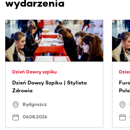
wydarzenia
Ta sekcja zawiera treści przewijane w poziomie. Użyj kl
Dzień Dawcy szpiku
Dzie
Dzień Dawcy Szpiku | Stylista
Fura
Zdrowia
Pol
Bydgoszcz
06.08.2026