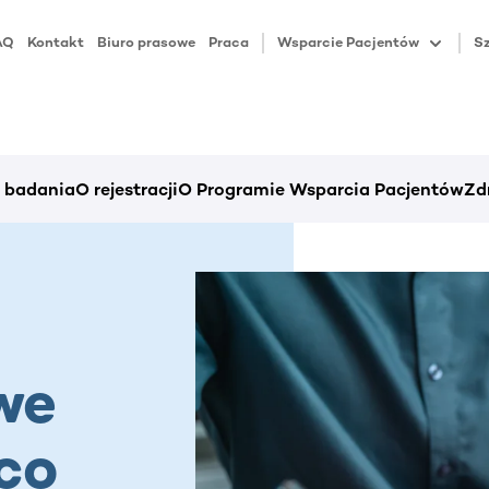
AQ
Kontakt
Biuro prasowe
Praca
Wsparcie Pacjentów
Sz
i badania
O rejestracji
O Programie Wsparcia Pacjentów
Zd
we
co