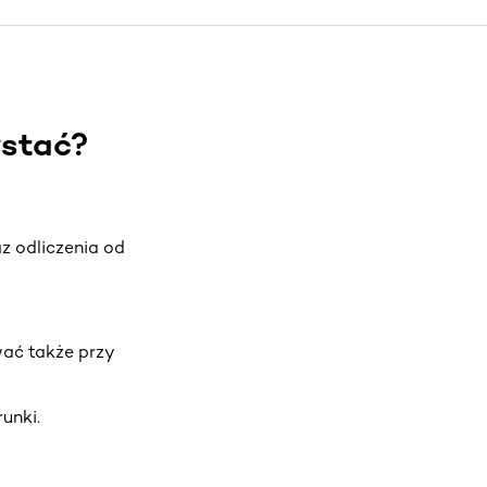
ystać?
az odliczenia od
wać także przy
unki.