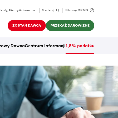
koły, Firmy & inne
Szukaj
Strony DKMS
ZOSTAŃ DAWCĄ
PRZEKAŻ DAROWIZNĘ
rowy Dawca
Centrum Informacji
1,5% podatku