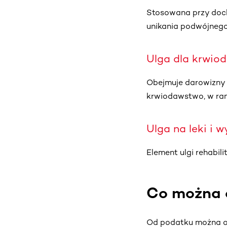
Stosowana przy doch
unikania podwójneg
Ulga dla krwio
Obejmuje darowizny m
krwiodawstwo, w ra
Ulga na leki i 
Element ulgi rehabili
Co można 
Od podatku można od