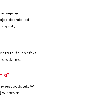
 zmniejszyć
żając dochód, od
 zapłaty.
cza to, że ich efekt
prorodzinna.
nia?
ny jest podatek. W
ej w danym