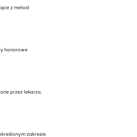
jące z metod
czy honorowe
cone przez lekarza.
określonym zakresie