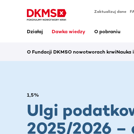
Zaktualizuj dane
F
Działaj
Dawka wiedzy
O pobraniu
O Fundacji DKMS
O nowotworach krwi
Nauka 
1,5%
Ulgi podatko
2025/2026 – 