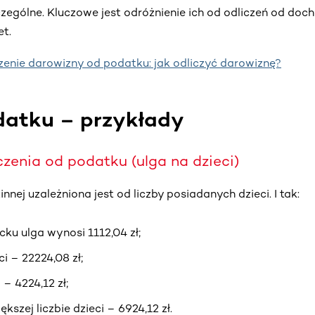
czególne. Kluczowe jest odróżnienie ich od odliczeń od doch
et.
zenie darowizny od podatku: jak odliczyć darowiznę?
datku – przykłady
iczenia od podatku (ulga na dzieci)
nnej uzależniona jest od liczby posiadanych dzieci. I tak:
cku ulga wynosi 1112,04 zł;
i – 22224,08 zł;
 – 4224,12 zł;
ększej liczbie dzieci – 6924,12 zł.