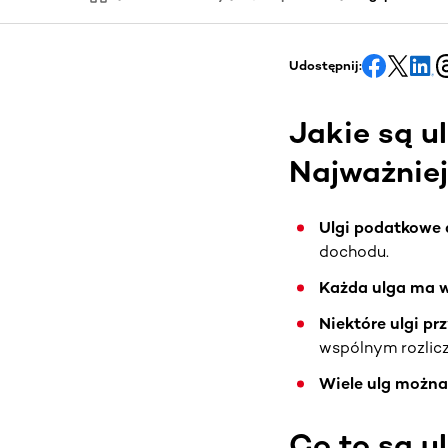
Udostępnij:
Jakie są u
Najważniej
Ulgi podatkowe 
dochodu.
Każda ulga ma 
Niektóre ulgi p
wspólnym rozlic
Wiele ulg można
Co to są u