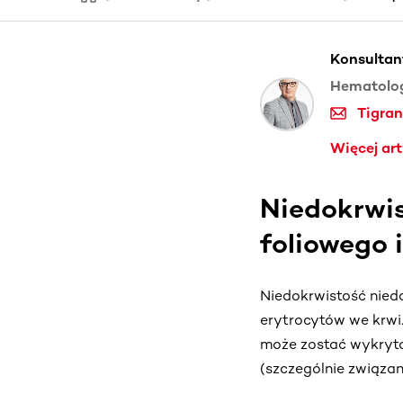
Konsultan
Hematolog
Tigran
Więcej ar
Niedokrwis
foliowego 
Niedokrwistość niedo
erytrocytów we krwi
może zostać wykryta 
(szczególnie związan