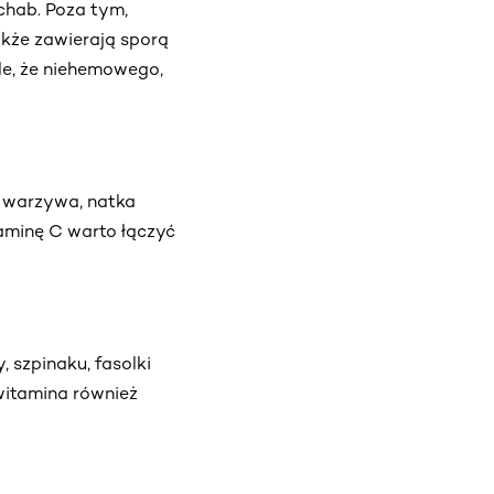
chab. Poza tym,
akże zawierają sporą
yle, że niehemowego,
 warzywa, natka
taminę C warto łączyć
 szpinaku, fasolki
witamina również