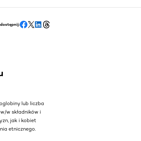
dostępnij:
u
globiny lub liczba
 w/w składników i
n, jak i kobiet
nia etnicznego.