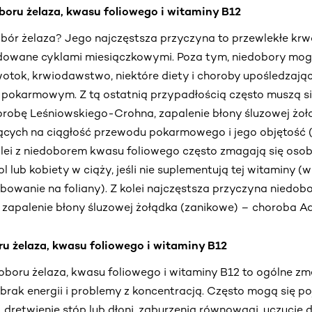
boru żelaza, kwasu foliowego i witaminy B12
obór żelaza? Jego najczęstsza przyczyna to przewlekłe krw
odowane cyklami miesiączkowymi. Poza tym, niedobory m
otok, krwiodawstwo, niektóre diety i choroby upośledzają
 pokarmowym. Z tą ostatnią przypadłością często muszą s
horobę Leśniowskiego-Crohna, zapalenie błony śluzowej żoł
cych na ciągłość przewodu pokarmowego i jego objętość (
olei z niedoborem kwasu foliowego często zmagają się osob
 lub kobiety w ciąży, jeśli nie suplementują tej witaminy (
owanie na foliany). Z kolei najczęstsza przyczyna niedob
zapalenie błony śluzowej żołądka (zanikowe) – choroba A
u żelaza, kwasu foliowego i witaminy B12
boru żelaza, kwasu foliowego i witaminy B12 to ogólne zm
rak energii i problemy z koncentracją. Często mogą się p
, drętwienie stóp lub dłoni, zaburzenia równowagi, uczucie 