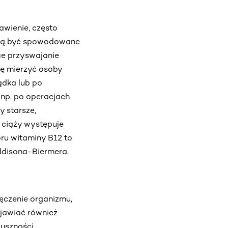
awienie, często
ogą być spowodowane
ce przyswajanie
ię mierzyć osoby
ądka lub po
np. po operacjach
y starsze,
w ciąży występuje
oru witaminy B12 to
ddisona-Biermera.
ęczenie organizmu,
ojawiać również
duszności,