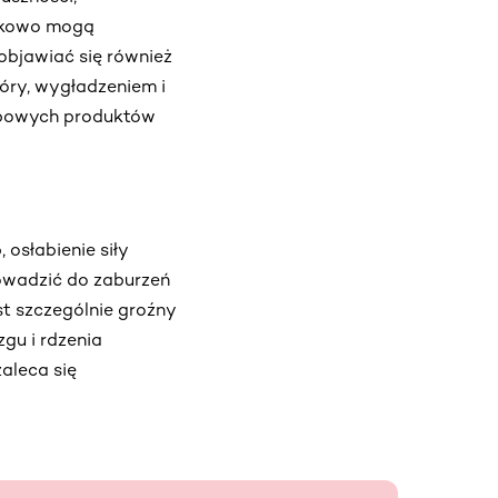
atkowo mogą
bjawiać się również
óry, wygładzeniem i
typowych produktów
 osłabienie siły
owadzić do zaburzeń
st szczególnie groźny
gu i rdzenia
aleca się