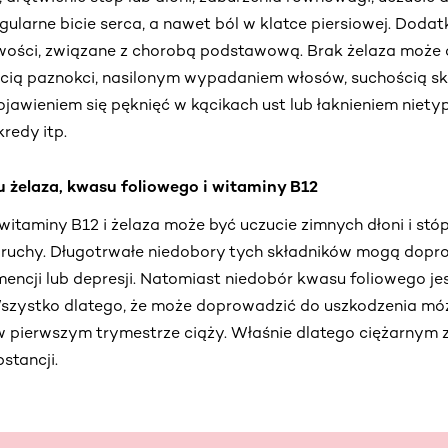
egularne bicie serca, a nawet ból w klatce piersiowej. Dod
ości, związane z chorobą podstawową. Brak żelaza może o
cią paznokci, nasilonym wypadaniem włosów, suchością sk
ojawieniem się pęknięć w kącikach ust lub łaknieniem nie
 kredy itp.
u żelaza, kwasu foliowego i witaminy B12
itaminy B12 i żelaza może być uczucie zimnych dłoni i stóp,
e ruchy. Długotrwałe niedobory tych składników mogą dopr
encji lub depresji. Natomiast niedobór kwasu foliowego je
 Wszystko dlatego, że może doprowadzić do
uszkodzenia móz
 pierwszym trymestrze ciąży. Właśnie dlatego ciężarnym z
stancji.