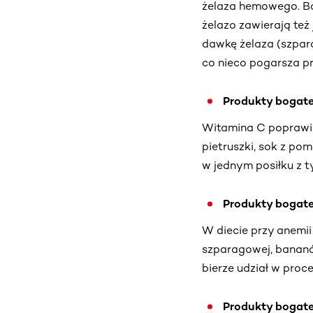
żelaza hemowego. Bog
żelazo zawierają też
dawkę żelaza (szparag
co nieco pogarsza pr
Produkty bogat
Witamina C poprawia
pietruszki, sok z po
w jednym posiłku z t
Produkty bogat
W diecie przy anemii
szparagowej, bananó
bierze udział w proc
Produkty bogate