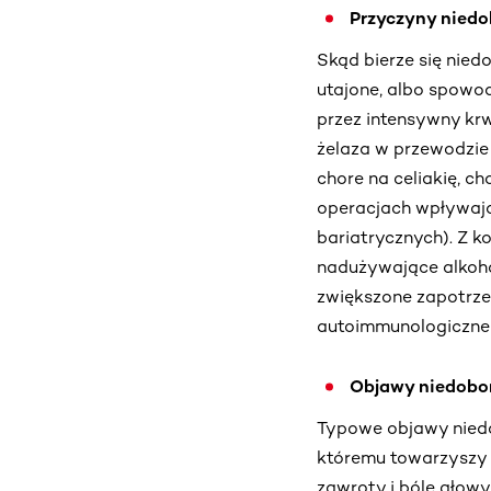
Przyczyny niedo
Skąd bierze się nied
utajone, albo spow
przez intensywny krw
żelaza w przewodzie
chore na celiakię, c
operacjach wpływają
bariatrycznych). Z k
nadużywające alkohol
zwiększone zapotrzeb
autoimmunologiczne 
Objawy niedobor
Typowe objawy niedo
któremu towarzyszy b
zawroty i bóle głowy