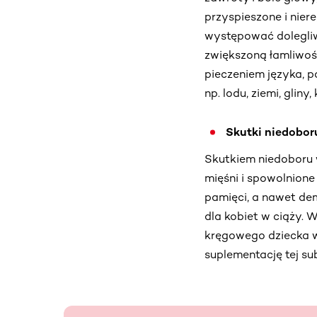
przyspieszone i nier
występować dolegliw
zwiększoną łamliwoś
pieczeniem języka, p
np. lodu, ziemi, gliny,
Skutki niedobor
Skutkiem niedoboru w
mięśni i spowolnion
pamięci, a nawet dem
dla kobiet w ciąży.
kręgowego dziecka w
suplementację tej sub