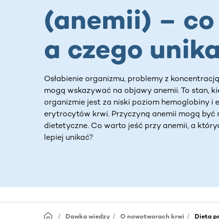
(anemii) – co
a czego unik
Osłabienie organizmu, problemy z koncentracją
mogą wskazywać na objawy anemii. To stan, k
organizmie jest za niski poziom hemoglobiny i 
erytrocytów krwi. Przyczyną anemii mogą być 
dietetyczne. Co warto jeść przy anemii, a któr
lepiej unikać?
Dawka wiedzy
O nowotworach krwi
Dieta p