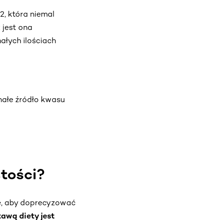
, która niemal
 jest ona
ałych ilościach
onałe źródło kwasu
tości?
ne, aby doprecyzować
tawą diety jest