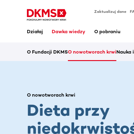
Zaktualizuj dane
F
Działaj
Dawka wiedzy
O pobraniu
O Fundacji DKMS
O nowotworach krwi
Nauka 
O nowotworach krwi
Dieta przy
niedokrwisto