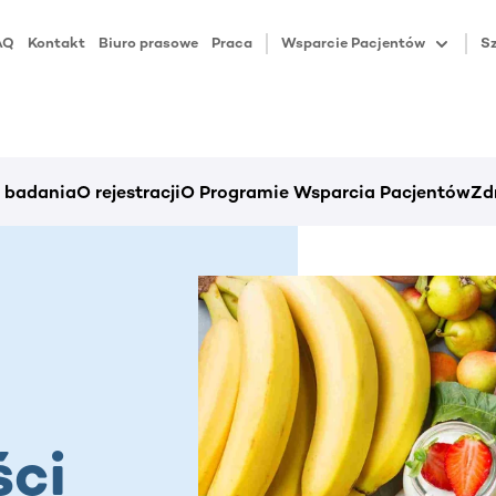
AQ
Kontakt
Biuro prasowe
Praca
Wsparcie Pacjentów
Sz
i badania
O rejestracji
O Programie Wsparcia Pacjentów
Zd
ści