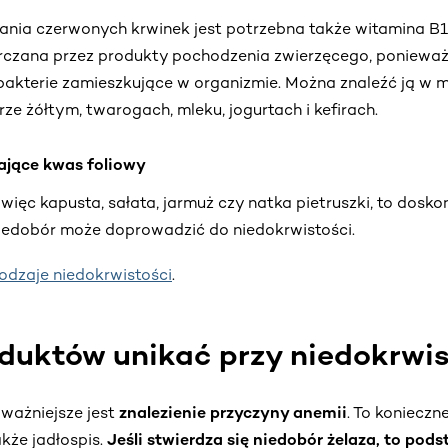
nia czerwonych krwinek jest potrzebna także witamina B12
arczana przez produkty pochodzenia zwierzęcego, ponieważ
akterie zamieszkujące w organizmie. Można znaleźć ją w m
rze żółtym, twarogach, mleku, jogurtach i kefirach.
ające kwas foliowy
 więc kapusta, sałata, jarmuż czy natka pietruszki, to dosk
niedobór może doprowadzić do niedokrwistości.
odzaje niedokrwistości
.
duktów unikać przy niedokrwis
ważniejsze jest
znalezienie przyczyny anemii
. To koniecz
akże jadłospis.
Jeśli stwierdza się niedobór żelaza, to pods