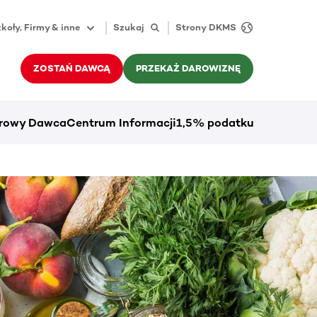
koły, Firmy & inne
Szukaj
Strony DKMS
ZOSTAŃ DAWCĄ
PRZEKAŻ DAROWIZNĘ
rowy Dawca
Centrum Informacji
1,5% podatku