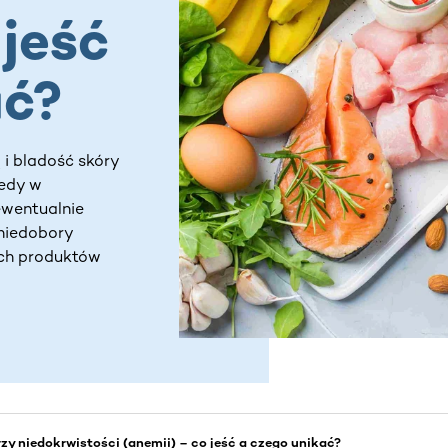
 jeść
ać?
 i bladość skóry
iedy w
ewentualnie
niedobory
ych produktów
rzy niedokrwistości (anemii) – co jeść a czego unikać?