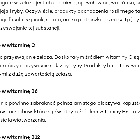
ate w żelazo jest chude mięso, np. wołowina, wątróbka, s
 jaja i ryby. Oczywiście, produkty pochodzenia roślinnego t
i, fasola, szpinak, sałata, natka pietruszki, orzechy itp.) t
zyswajanie tej substancji.
e w witaminę C
 przyswajanie żelaza. Doskonałym źródłem witaminy C są
marańczy i oczywiście sok z cytryny. Produkty bogate w wi
ymi z dużą zawartością żelaza.
e w witaminę B6
 nie powinno zabraknąć pełnoziarnistego pieczywa, kapusty,
w i orzechów, które są świetnym źródłem witaminy B6. Ta 
esie krwiotworzenia.
 w witaminę B12