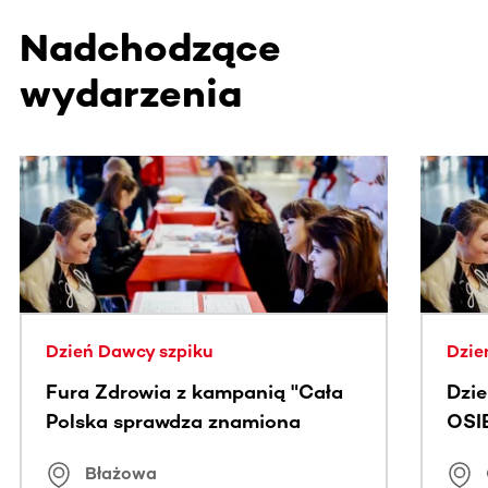
Nadchodzące
wydarzenia
Ta sekcja zawiera treści przewijane w poziomie. Użyj kl
Dzień Dawcy szpiku
Dzie
Fura Zdrowia z kampanią "Cała
Dzi
Polska sprawdza znamiona
OSI
Błażowa