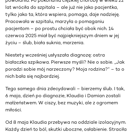
powołania. Po pokonaniu ciężkiej choroby w wieku 22
lat wróciła do szpitala – ale już nie jako pacjentka,
tylko jako ta, która wspiera, pomaga, daje nadzieję.
Pracowała w szpitalu, marzyła o pomaganiu
pacjentom – po prostu chciała być obok nich. 14
czerwca 2025 miał być najpiękniejszym dniem w jej
życiu – ślub, biała suknia, marzenia.
Niestety wcześniej usłyszała diagnozę: ostra
białaczka szpikowa. Pierwsze myśli? Nie o sobie. „Jak
poradzi sobie mój narzeczony? Moja rodzina?” – to o
nich bała się najbardziej.
Tego samego dnia zdecydowali – bierzemy ślub. I tak,
6 maja, dzień po diagnozie, Klaudia i Damian zostali
małżeństwem. W ciszy, bez muzyki, ale z ogromem
miłości.
Od 8 maja Klaudia przebywa na oddziale izolacyjnym.
Każdy dzień to ból, skutki uboczne, osłabienie. Straciła