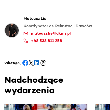
Mateusz Lis
Koordynator ds. Rekrutacji Dawców
mateusz.lis@dkms.pl
+48 538 811 258
Udostępnij:
Nadchodzące
wydarzenia
Ta sekcja zawiera treści przewijane w poziomie. Użyj kl