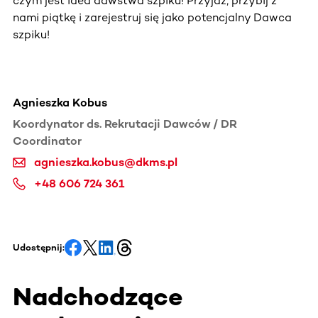
czym jest idea dawstwa szpiku! Przyjdź, przybij z
nami piątkę i zarejestruj się jako potencjalny Dawca
szpiku!
Agnieszka Kobus
Koordynator ds. Rekrutacji Dawców / DR
Coordinator
agnieszka.kobus@dkms.pl
+48 606 724 361
Udostępnij:
Nadchodzące