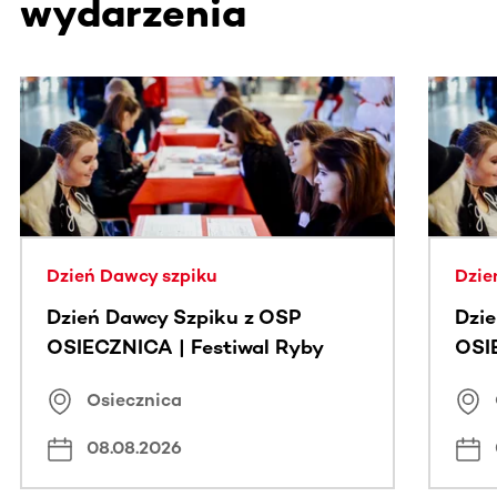
wydarzenia
Ta sekcja zawiera treści przewijane w poziomie. Użyj kl
Dzień Dawcy szpiku
Dzie
Dzień Dawcy Szpiku z OSP
Dzi
OSIECZNICA | Festiwal Ryby
OSI
Osiecznica
08.08.2026