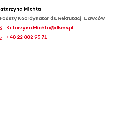
atarzyna Michta
łodszy Koordynator ds. Rekrutacji Dawców
Katarzyna.Michta@dkms.pl
+48 22 882 95 71