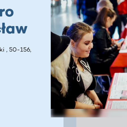
ro
cław
ki , 50-156,