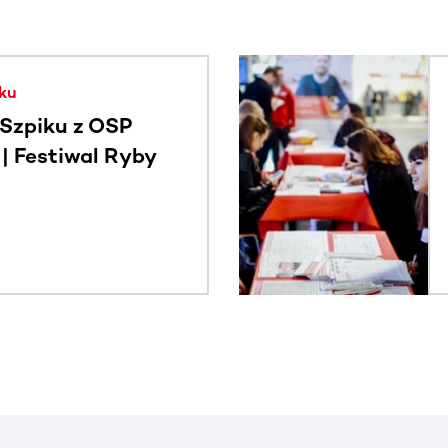
. Użyj klawisza Tab lub przesuń palcem, aby zobaczyć więce
ku
Szpiku z OSP
 Festiwal Ryby