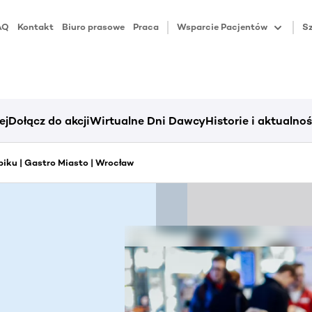
AQ
Kontakt
Biuro prasowe
Praca
Wsparcie Pacjentów
Sz
ej
Dołącz do akcji
Wirtualne Dni Dawcy
Historie i aktualnoś
iku | Gastro Miasto | Wrocław