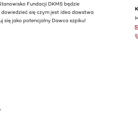
. Stanowisko Fundacji DKMS będzie
K
ą dowiedzieć się czym jest idea dawstwa
M
truj się jako potencjalny Dawca szpiku!
e