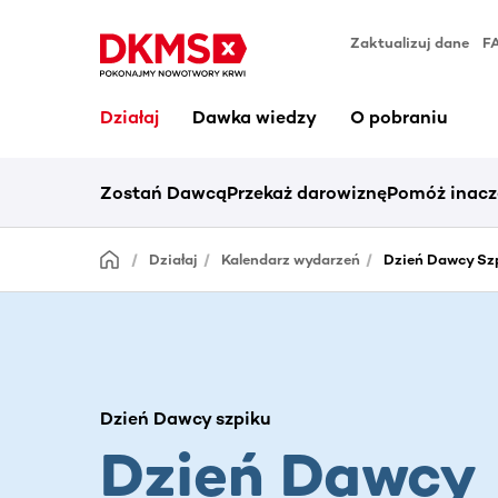
Zaktualizuj dane
F
Działaj
Dawka wiedzy
O pobraniu
Zostań Dawcą
Przekaż darowiznę
Pomóż inacz
Działaj
Kalendarz wydarzeń
Dzień Dawcy Szp
Dzień Dawcy szpiku
Dzień Dawcy