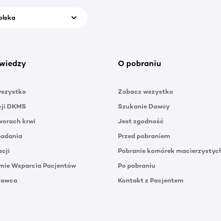
olska
wiedzy
O pobraniu
wszystko
Zobacz wszystko
cji DKMS
Szukanie Dawcy
orach krwi
Jest zgodność
badania
Przed pobraniem
acji
Pobranie komórek macierzystyc
mie Wsparcia Pacjentów
Po pobraniu
Dawca
Kontakt z Pacjentem