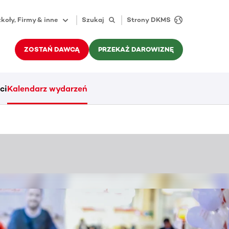
koły, Firmy & inne
Szukaj
Strony DKMS
ZOSTAŃ DAWCĄ
PRZEKAŻ DAROWIZNĘ
ci
Kalendarz wydarzeń