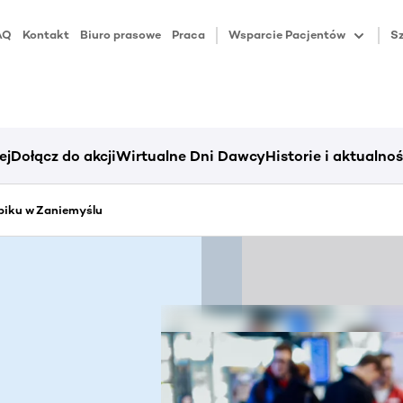
AQ
Kontakt
Biuro prasowe
Praca
Wsparcie Pacjentów
Sz
ej
Dołącz do akcji
Wirtualne Dni Dawcy
Historie i aktualnoś
piku w Zaniemyślu