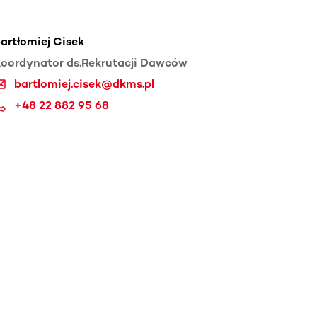
artłomiej Cisek
oordynator ds.Rekrutacji Dawców
bartlomiej.cisek@dkms.pl
+48 22 882 95 68