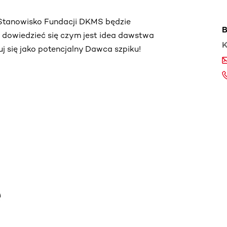
. Stanowisko Fundacji DKMS będzie
B
ą dowiedzieć się czym jest idea dawstwa
K
truj się jako potencjalny Dawca szpiku!
e