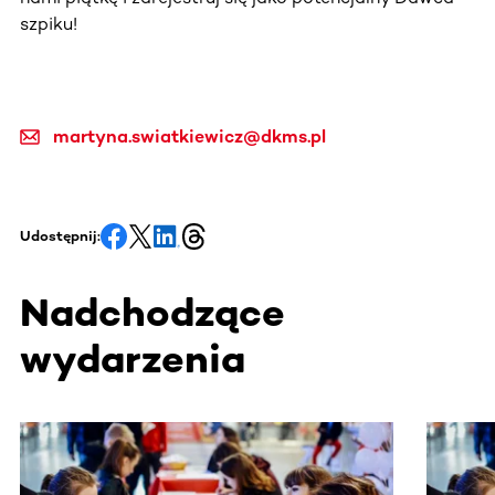
szpiku!
martyna.swiatkiewicz@dkms.pl
Udostępnij:
Nadchodzące
wydarzenia
Ta sekcja zawiera treści przewijane w poziomie. Użyj kl