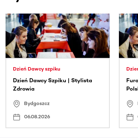
Ta sekcja zawiera treści przewijane w poziomie. Użyj kl
Dzień Dawcy szpiku
Dzie
Dzień Dawcy Szpiku | Stylista
Fura
Zdrowia
Pol
Bydgoszcz
06.08.2026