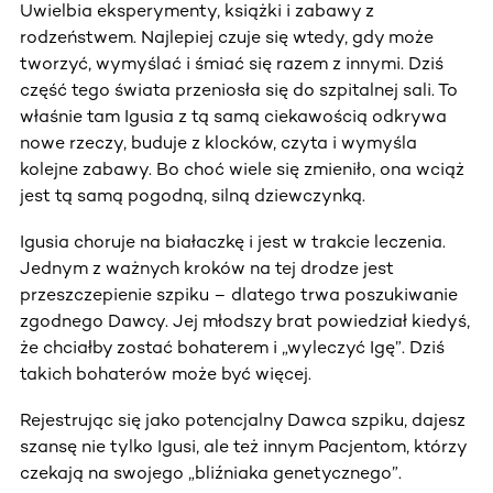
Uwielbia eksperymenty, książki i zabawy z
rodzeństwem. Najlepiej czuje się wtedy, gdy może
tworzyć, wymyślać i śmiać się razem z innymi. Dziś
część tego świata przeniosła się do szpitalnej sali. To
właśnie tam Igusia z tą samą ciekawością odkrywa
nowe rzeczy, buduje z klocków, czyta i wymyśla
kolejne zabawy. Bo choć wiele się zmieniło, ona wciąż
jest tą samą pogodną, silną dziewczynką.
Igusia choruje na białaczkę i jest w trakcie leczenia.
Jednym z ważnych kroków na tej drodze jest
przeszczepienie szpiku – dlatego trwa poszukiwanie
zgodnego Dawcy. Jej młodszy brat powiedział kiedyś,
że chciałby zostać bohaterem i „wyleczyć Igę”. Dziś
takich bohaterów może być więcej.
Rejestrując się jako potencjalny Dawca szpiku, dajesz
szansę nie tylko Igusi, ale też innym Pacjentom, którzy
czekają na swojego „bliźniaka genetycznego”.