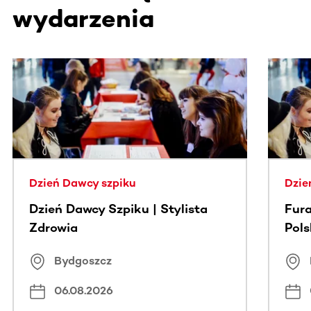
wydarzenia
Ta sekcja zawiera treści przewijane w poziomie. Użyj kl
Dzień Dawcy szpiku
Dzie
Dzień Dawcy Szpiku | Stylista
Fura
Zdrowia
Pol
Bydgoszcz
06.08.2026