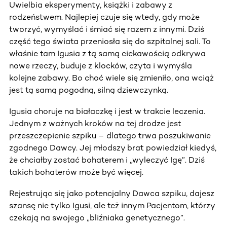
Uwielbia eksperymenty, książki i zabawy z
rodzeństwem. Najlepiej czuje się wtedy, gdy może
tworzyć, wymyślać i śmiać się razem z innymi. Dziś
część tego świata przeniosła się do szpitalnej sali. To
właśnie tam Igusia z tą samą ciekawością odkrywa
nowe rzeczy, buduje z klocków, czyta i wymyśla
kolejne zabawy. Bo choć wiele się zmieniło, ona wciąż
jest tą samą pogodną, silną dziewczynką.
Igusia choruje na białaczkę i jest w trakcie leczenia.
Jednym z ważnych kroków na tej drodze jest
przeszczepienie szpiku – dlatego trwa poszukiwanie
zgodnego Dawcy. Jej młodszy brat powiedział kiedyś,
że chciałby zostać bohaterem i „wyleczyć Igę”. Dziś
takich bohaterów może być więcej.
Rejestrując się jako potencjalny Dawca szpiku, dajesz
szansę nie tylko Igusi, ale też innym Pacjentom, którzy
czekają na swojego „bliźniaka genetycznego”.