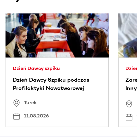
Ta sekcja zawiera treści przewijane w poziomie. Użyj kl
Dzień Dawcy szpiku
Dzie
Dzień Dawcy Szpiku podczas
Zare
Profilaktyki Nowotworowej
Inny
spo
Turek
Bus
11.08.2026